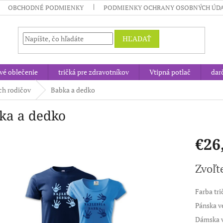
OBCHODNÉ PODMIENKY
PODMIENKY OCHRANY OSOBNÝCH ÚD
HĽADAŤ
vé oblečenie
tričká pre zdravotníkov
Vtipná potlač
dar
ých rodičov
Babka a dedko
ka a dedko
€26
Jednotk
Zvoľt
cena:
Farba tri
Pánska v
Dámska v