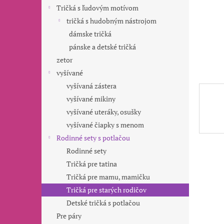
Tričká s ľudovým motívom
tričká s hudobným nástrojom
dámske tričká
pánske a detské tričká
zetor
vyšívané
vyšívaná zástera
vyšívané mikiny
vyšívané uteráky, osušky
vyšívané čiapky s menom
Rodinné sety s potlačou
Rodinné sety
Tričká pre tatina
Tričká pre mamu, mamičku
Tričká pre starých rodičov
Detské tričká s potlačou
Pre páry