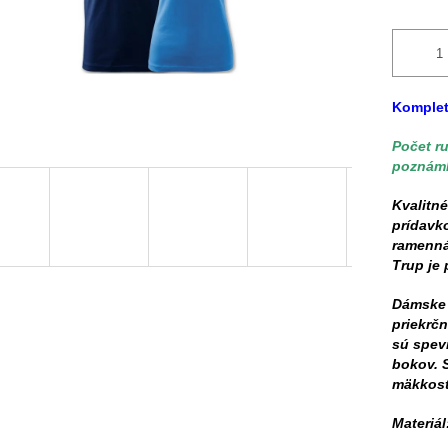
Komplet
Počet ru
poznámk
Kvalitné
prídavk
ramenná 
Trup je
Dámske 
priekrč
sú spev
bokov. 
mäkkosť
Materiá