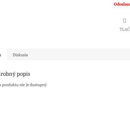
Odoslani
TLAČ
s
Diskusia
robný popis
s produktu nie je dostupný