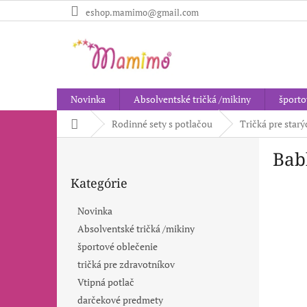
Prejsť
eshop.mamimo@gmail.com
na
obsah
Novinka
Absolventské tričká /mikiny
športo
Domov
Rodinné sety s potlačou
Tričká pre star
B
Bab
o
Preskočiť
č
Kategórie
kategórie
n
ý
Novinka
p
Absolventské tričká /mikiny
a
športové oblečenie
n
e
tričká pre zdravotníkov
l
Vtipná potlač
darčekové predmety