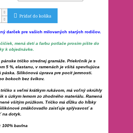
Pridať do košíka
ný darček pre vašich milovaných starých rodičov.
čičiek, mená detí a farbu potlače prosím píšte do
y k objednávke.
 pánske tričko strednej gramáže. Priekrčník je s
om 5 %, elastanu, v ramenách je všitá spevňujúca
páska. Silikónová úprava pre pocit jemnosti.
 po bokoch bez švíkov.
tričko s veľmi krátkym rukávom, má voľný okrúhly
nik s úzkym lemom zo zhodného materiálu. Ramená
nené všitým prúžkom. Tričko má dĺžku do hĺbky
Silikónové zmäkčovadlo zaisťuje splývavosť a
 na dotyk.
l: 100% bavlna