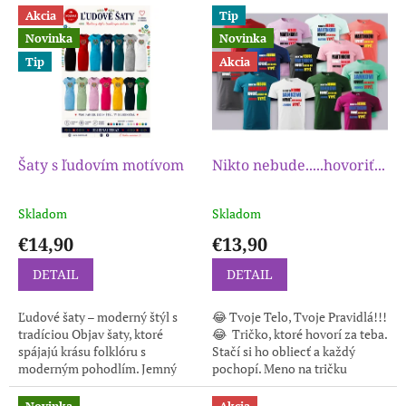
Akcia
Tip
Novinka
Novinka
Tip
Akcia
Šaty s ľudovím motívom
Nikto nebude.....hovoriť...
Skladom
Skladom
€14,90
€13,90
DETAIL
DETAIL
Ľudové šaty – moderný štýl s
😂 Tvoje Telo, Tvoje Pravidlá!!!
tradíciou Objav šaty, ktoré
😂 Tričko, ktoré hovorí za teba.
spájajú krásu folklóru s
Stačí si ho obliecť a každý
moderným pohodlím. Jemný
pochopí. Meno na tričku
strih zvýrazní postavu a
samozrejme upravíme podľa
originálny srdcový motív dodá
vašich potrieb, treba...
Novinka
Akcia