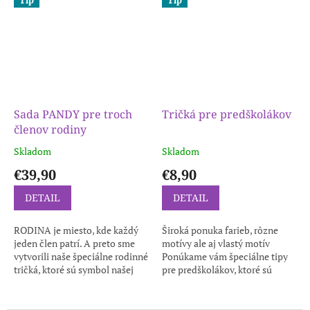
mená vašich...
Sada PANDY pre troch
Tričká pre predškolákov
členov rodiny
Skladom
Skladom
€39,90
€8,90
DETAIL
DETAIL
RODINA je miesto, kde každý
Široká ponuka farieb, rôzne
jeden člen patrí. A preto sme
motívy ale aj vlastý motív
vytvorili naše špeciálne rodinné
Ponúkame vám špeciálne tipy
tričká, ktoré sú symbol našej
pre predškolákov, ktoré sú
jednoty, lásky a spojenia.
ideálne na spoločné
Kvalitné pánske tričko...
fotografovanie, tablo, rozlúčku
so škôlkou...