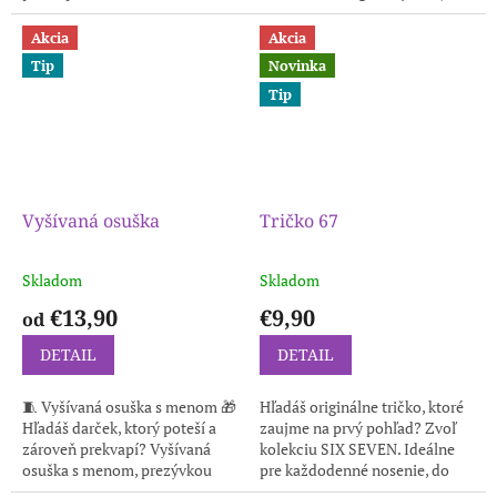
samozrejme upravíme podľa
Vyrobené z kvalitného
vašich potrieb, treba...
materiálu Pohodlné a...
Akcia
Akcia
Tip
Novinka
Tip
Vyšívaná osuška
Tričko 67
Skladom
Skladom
€13,90
€9,90
od
DETAIL
DETAIL
🧵 Vyšívaná osuška s menom 🎁
Hľadáš originálne tričko, ktoré
Hľadáš darček, ktorý poteší a
zaujme na prvý pohľad? Zvoľ
zároveň prekvapí? Vyšívaná
kolekciu SIX SEVEN. Ideálne
osuška s menom, prezývkou
pre každodenné nosenie, do
alebo vlastným textom je
mesta, na voľný čas aj