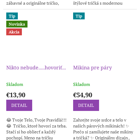
zábavné a originálne tričko,
štýlové tričká s modernou
máme pre...
hernou grafikou sú ako
stvorené pre každého fanúšika
Tip
Tip
hier....
Novinka
Akcia
Nikto nebude.....hovoriť...
Mikina pre páry
Skladom
Skladom
€13,90
€54,90
DETAIL
DETAIL
😂 Tvoje Telo, Tvoje Pravidlá!!!
Zahrejte svoje srdce a telo v
😂 Tričko, ktoré hovorí za teba.
našich párových mikinách! ✨
Stačí si ho obliecť a každý
Prečo si zamilujete naše mikiny
pochopí. Meno na tričku
a tričká? ✨ Originálny dizajn ,