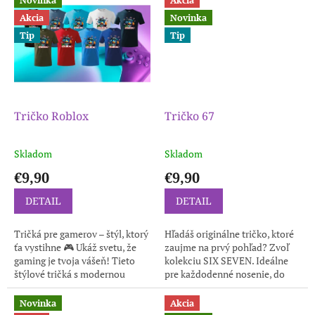
každému...
Akcia
Novinka
Tip
Tip
Tričko Roblox
Tričko 67
Skladom
Skladom
€9,90
€9,90
DETAIL
DETAIL
Tričká pre gamerov – štýl, ktorý
Hľadáš originálne tričko, ktoré
ťa vystihne 🎮 Ukáž svetu, že
zaujme na prvý pohľad? Zvoľ
gaming je tvoja vášeň! Tieto
kolekciu SIX SEVEN. Ideálne
štýlové tričká s modernou
pre každodenné nosenie, do
hernou grafikou sú ako
mesta, na voľný čas aj
stvorené pre každého fanúšika
stretnutia s priateľmi. Vďaka...
Novinka
Akcia
hier....