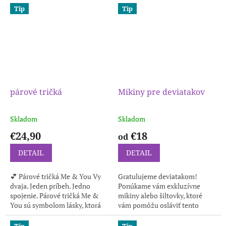
ideálnou voľbou pre každého,
stretnutia s priateľmi. Vďaka...
Tip
Tip
kto si...
párové tričká
Mikiny pre deviatakov
Skladom
Skladom
€24,90
€18
od
DETAIL
DETAIL
💕 Párové tričká Me & You Vy
Gratulujeme deviatakom!
dvaja. Jeden príbeh. Jedno
Ponúkame vám exkluzívne
spojenie. Párové tričká Me &
mikiny alebo šiltovky, ktoré
You sú symbolom lásky, ktorá
vám pomôžu osláviť tento
patrí len vám. ✔️ pohodlný a
dôležitý míľnik v študentskom
kvalitný materiál...
živote. Máte možnosť pridať
Tip
Tip