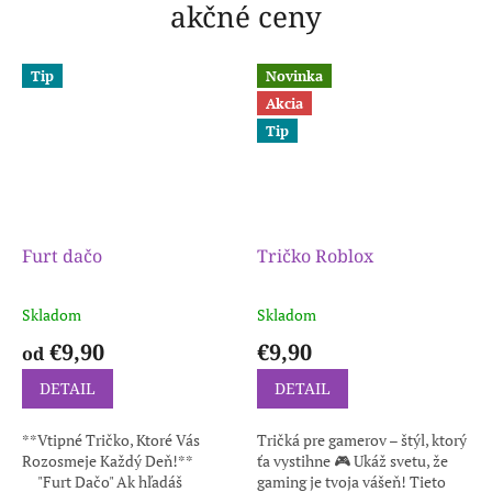
akčné ceny
Tip
Novinka
Akcia
Tip
Furt dačo
Tričko Roblox
Skladom
Skladom
€9,90
€9,90
od
DETAIL
DETAIL
**Vtipné Tričko, Ktoré Vás
Tričká pre gamerov – štýl, ktorý
Rozosmeje Každý Deň!**
ťa vystihne 🎮 Ukáž svetu, že
"Furt Dačo" Ak hľadáš
gaming je tvoja vášeň! Tieto