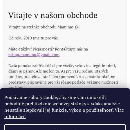
Vitajte v našom obchode
Vitajte na stránke obchodu Mamimo.sk!
Od roku 2010 sme tu pre vás.
Máte otázky? Nejasnosti? Kontaktujte nás na
eshop.mamimo@gmail.com
.
Naša ponuka zahŕňa tričká pre všetky vekové kategórie - deti,
dámy aj pánov. Ale nie len to. Aj pre vašu rodinu, starých
rodičov, priateľov... stačí len spomenúť. A ak máte konkrétne
predstavy, pripravíme pre vás rôzne potlače, vrátane možnosti
pre firmy.
Používame súbory cookie, aby sme vám umožnili
pohodlné prehliadanie webovej stránky a vďaka analýze
neustále zlepšovali jej funkcie, výkon a použiteľnosť.
Viac
informácií
Z
á