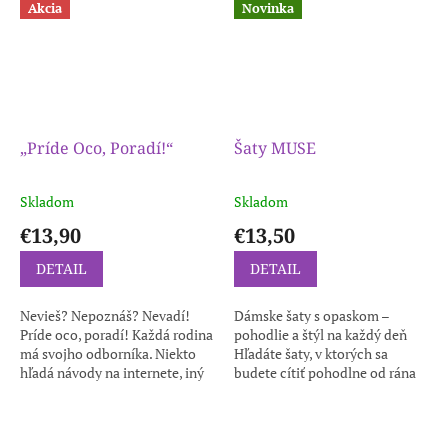
Akcia
Novinka
„Príde Oco, Poradí!“
Šaty MUSE
Skladom
Skladom
€13,90
€13,50
DETAIL
DETAIL
Nevieš? Nepoznáš? Nevadí!
Dámske šaty s opaskom –
Príde oco, poradí! Každá rodina
pohodlie a štýl na každý deň
má svojho odborníka. Niekto
Hľadáte šaty, v ktorých sa
hľadá návody na internete, iný
budete cítiť pohodlne od rána
jednoducho zavolá ocovi. Toto
do večera? Tieto dámske
vtipné tričko je určené pre...
bavlnené šaty s opaskom
spájajú nadčasový...