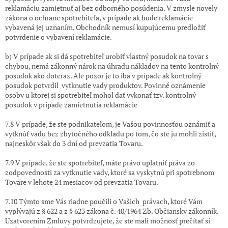
reklamáciu zamietnuť aj bez odborného posúdenia.
V zmysle novely
zákona o ochrane spotrebiteľa, v prípade ak bude reklamácie
vybavená jej uznaním. Obchodník nemusí kupujúcemu predložiť
potvrdenie o vybavení reklamácie.
b)
V prípade ak si dá spotrebiteľ urobiť vlastný posudok na tovar s
chybou, nemá zákonný nárok na úhradu nákladov na tento kontrolný
posudok ako doteraz. Ale pozor je to iba v prípade ak kontrolný
posudok potvrdil vytknutie vady produktov. Povinné oznámenie
osoby u ktorej si spotrebiteľ mohol dať vykonať tzv. kontrolný
posudok v prípade zamietnutia reklamácie
7.8 V prípade, že ste podnikateľom, je Vašou povinnosťou oznámiť a
vytknúť vadu bez zbytočného odkladu po tom, čo ste ju mohli zistiť,
najneskôr však do 3 dní od prevzatia Tovaru.
7.9 V prípade, že ste spotrebiteľ, máte právo uplatniť práva zo
zodpovednosti za vytknutie vady, ktoré sa vyskytnú pri spotrebnom
Tovare v lehote 24 mesiacov od prevzatia Tovaru.
7.10 Týmto sme Vás riadne poučili o Vašich právach, ktoré Vám
vyplývajú z § 622 a z § 623 zákona č. 40/1964 Zb. Občiansky zákonník.
Uzatvorením Zmluvy potvrdzujete, že ste mali možnosť prečítať si