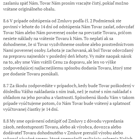
zaslaniu späť Nám. Tovar Nám prosím vracajte čistý, pokiaľ možno
vrátane originálneho obalu.
8.6 V prípade odstúpenia od Zmluvy podľa čl. 2 Podmienok ste
povinní v lehote do 14 dní od odstúpenia Nám Tovar zaslať, odovzdať
Tovar Nám alebo Nám poverenej osobe na prevzatie Tovaru, pričom
nesiete náklady na vrátenie Tovaru k Nám. To neplatí ak sa
dohodneme, že si Tovar vyzdvihneme osobne alebo prostredníctvom
Nami poverenej osoby. Lehota je zachovaná, ak bol Tovar odovzdaný
na prepravu najneskôr v posledný deň lehoty. Vy máte naopak nárok
na to, aby sme Vám vrátili Cenu za dopravu, ale len vo výške
zodpovedajúcej najlacnejšiemu spôsobu dodania Tovaru, ktorý sme
pre dodanie Tovaru ponúkali.
8.7 Za škodu zodpovedáte v prípadoch, kedy bude Tovar poškodený v
dôsledku Vášho nakladania s ním inak, než je nutné s ním nakladať s
ohľadom na jeho povahu a vlastnosti. Spôsobenú škodu Vám v takom
prípade vyúčtujeme potom, čo Nám Tovar bude vrátený a splatnosť
vyúčtovanej čiastky je 14 dní.
8.8 My sme oprávnení odstúpiť od Zmluvy z dôvodu vypredania
zásob, nedostupnosti Tovaru, alebo ak výrobca, dovozca alebo
dodávateľ Tovaru dohodnutého v Zmluve prerušil výrobu alebo
vykonal závažné zmeny, ktoré znemožnili realizáciu splnenia Našich