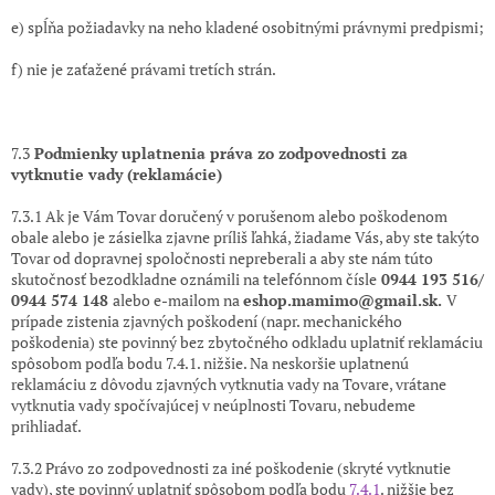
e) spĺňa požiadavky na neho kladené osobitnými právnymi predpismi;
f) nie je zaťažené právami tretích strán.
7.3
Podmienky uplatnenia práva zo zodpovednosti za
vytknutie vady (reklamácie)
7.3.1 Ak je Vám Tovar doručený v porušenom alebo poškodenom
obale alebo je zásielka zjavne príliš ľahká, žiadame Vás, aby ste takýto
Tovar od dopravnej spoločnosti nepreberali a aby ste nám túto
skutočnosť bezodkladne oznámili na telefónnom čísle
0944 193 516/
0944 574 148
alebo e-mailom na
eshop.mamimo@gmail.sk.
V
prípade zistenia zjavných poškodení (napr. mechanického
poškodenia) ste povinný bez zbytočného odkladu uplatniť reklamáciu
spôsobom podľa bodu 7.4.1. nižšie. Na neskoršie uplatnenú
reklamáciu z dôvodu zjavných vytknutia vady na Tovare, vrátane
vytknutia vady spočívajúcej v neúplnosti Tovaru, nebudeme
prihliadať.
7.3.2 Právo zo zodpovednosti za iné poškodenie (skryté vytknutie
vady), ste povinný uplatniť spôsobom podľa bodu
7.4.1
. nižšie bez