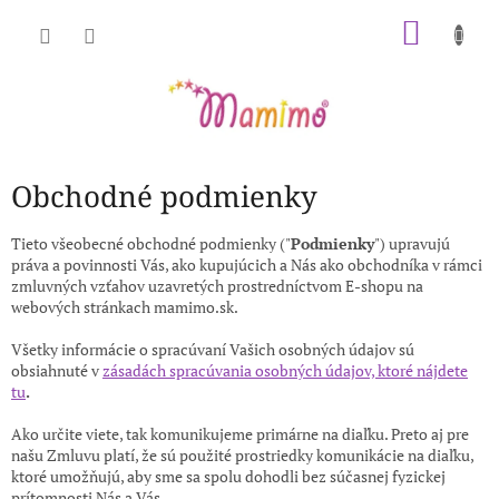
Prejsť
NÁKU
na
obsah
KOŠÍK
Obchodné podmienky
Tieto všeobecné obchodné podmienky ("
Podmienky
") upravujú
práva a povinnosti Vás, ako kupujúcich a Nás ako obchodníka v rámci
zmluvných vzťahov uzavretých prostredníctvom E-shopu na
webových stránkach mamimo.sk.
Všetky informácie o spracúvaní Vašich osobných údajov sú
obsiahnuté v
zásadách spracúvania osobných údajov, ktoré nájdete
tu
.
Ako určite viete, tak komunikujeme primárne na diaľku. Preto aj pre
našu Zmluvu platí, že sú použité prostriedky komunikácie na diaľku,
ktoré umožňujú, aby sme sa spolu dohodli bez súčasnej fyzickej
prítomnosti Nás a Vás.