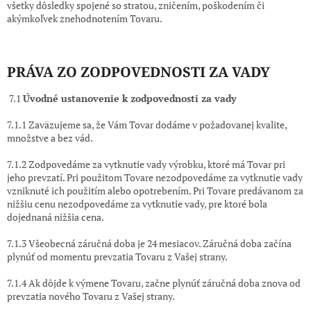
všetky dôsledky spojené so stratou, zničením, poškodením či
akýmkoľvek znehodnotením Tovaru.
PRÁVA ZO ZODPOVEDNOSTI ZA VADY
7.1
Úvodné ustanovenie k zodpovednosti za vady
7.1.1 Zaväzujeme sa, že Vám Tovar dodáme v požadovanej kvalite,
množstve a bez vád.
7.1.2 Zodpovedáme za vytknutie vady výrobku, ktoré má Tovar pri
jeho prevzatí. Pri použitom Tovare nezodpovedáme za vytknutie vady
vzniknuté ich použitím alebo opotrebením. Pri Tovare predávanom za
nižšiu cenu nezodpovedáme za vytknutie vady, pre ktoré bola
dojednaná nižšia cena.
7.1.3 Všeobecná záručná doba je 24 mesiacov. Záručná doba začína
plynúť od momentu prevzatia Tovaru z Vašej strany.
7.1.4 Ak dôjde k výmene Tovaru, začne plynúť záručná doba znova od
prevzatia nového Tovaru z Vašej strany.