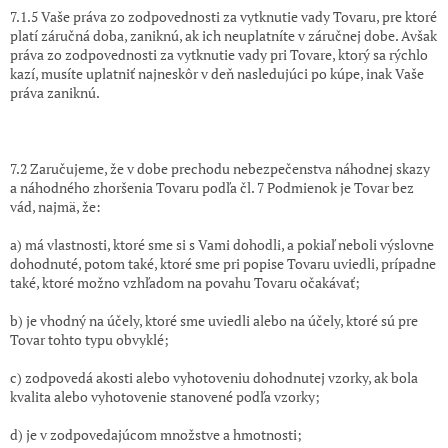
7.1.5 Vaše práva zo zodpovednosti za vytknutie vady Tovaru, pre ktoré
platí záručná doba, zaniknú, ak ich neuplatníte v záručnej dobe. Avšak
práva zo zodpovednosti za vytknutie vady pri Tovare, ktorý sa rýchlo
kazí, musíte uplatniť najneskôr v deň nasledujúci po kúpe, inak Vaše
práva zaniknú.
7.2 Zaručujeme, že v dobe prechodu nebezpečenstva náhodnej skazy
a náhodného zhoršenia Tovaru podľa čl. 7 Podmienok je Tovar bez
vád, najmä, že:
a) má vlastnosti, ktoré sme si s Vami dohodli, a pokiaľ neboli výslovne
dohodnuté, potom také, ktoré sme pri popise Tovaru uviedli, prípadne
také, ktoré možno vzhľadom na povahu Tovaru očakávať;
b) je vhodný na účely, ktoré sme uviedli alebo na účely, ktoré sú pre
Tovar tohto typu obvyklé;
c) zodpovedá akosti alebo vyhotoveniu dohodnutej vzorky, ak bola
kvalita alebo vyhotovenie stanovené podľa vzorky;
d) je v zodpovedajúcom množstve a hmotnosti;