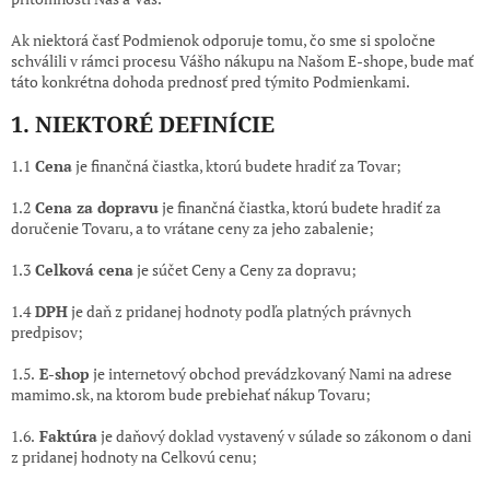
Ak niektorá časť Podmienok odporuje tomu, čo sme si spoločne
schválili v rámci procesu Vášho nákupu na Našom E-shope, bude mať
táto konkrétna dohoda prednosť pred týmito Podmienkami.
1. NIEKTORÉ DEFINÍCIE
1.1
Cena
je finančná čiastka, ktorú budete hradiť za Tovar;
1.2
Cena za dopravu
je finančná čiastka, ktorú budete hradiť za
doručenie Tovaru, a to vrátane ceny za jeho zabalenie;
1.3
Celková cena
je súčet Ceny a Ceny za dopravu;
1.4
DPH
je daň z pridanej hodnoty podľa platných právnych
predpisov;
1.5.
E-shop
je internetový obchod prevádzkovaný Nami na adrese
mamimo.sk, na ktorom bude prebiehať nákup Tovaru;
1.6.
Faktúra
je daňový doklad vystavený v súlade so zákonom o dani
z pridanej hodnoty na Celkovú cenu;