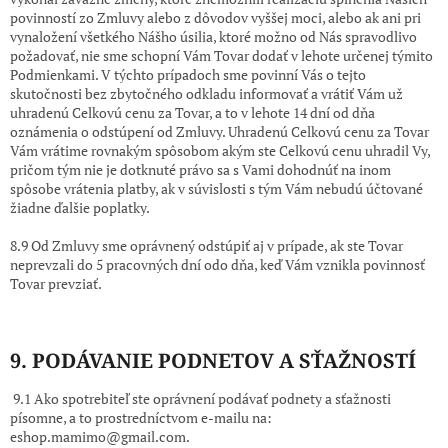
povinností zo Zmluvy alebo z dôvodov vyššej moci, alebo ak ani pri
vynaložení všetkého Nášho úsilia, ktoré možno od Nás spravodlivo
požadovať, nie sme schopní Vám Tovar dodať v lehote určenej týmito
Podmienkami. V týchto prípadoch sme povinní Vás o tejto
skutočnosti bez zbytočného odkladu informovať a vrátiť Vám už
uhradenú Celkovú cenu za Tovar, a to v lehote 14 dní od dňa
oznámenia o odstúpení od Zmluvy. Uhradenú Celkovú cenu za Tovar
Vám vrátime rovnakým spôsobom akým ste Celkovú cenu uhradil Vy,
pričom tým nie je dotknuté právo sa s Vami dohodnúť na inom
spôsobe vrátenia platby, ak v súvislosti s tým Vám nebudú účtované
žiadne ďalšie poplatky.
8.9 Od Zmluvy sme oprávnený odstúpiť aj v prípade, ak ste Tovar
neprevzali do 5 pracovných dní odo dňa, keď Vám vznikla povinnosť
Tovar prevziať.
9. PODÁVANIE PODNETOV A SŤAŽNOSTÍ
9.1 Ako spotrebiteľ ste oprávnení podávať podnety a sťažnosti
písomne, a to prostredníctvom e-mailu na:
eshop.mamimo@gmail.com
.