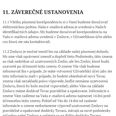
11. ZÁVEREČNÉ USTANOVENIA
11.1 Všetku písomnú korešpondenciu si s Vami budeme doručovať
elektronickou poštou. Naša e-mailová adresa je uvedená u Našich
identifikačných údajov. My budeme doručovať korešpondenciu na
Vašu e-mailovú adresu uvedenú v Zmluve, v Užívateľskom účte alebo
cez ktorú ste nás kontaktovali.
11.2 Zmluvu je možné meniť len na základe našej písomnej dohody.
My sme však oprávnení zmeniť a doplniť tieto Podmienky, táto zmena
sa však nedotkne už uzatvorených Zmlúv, ale len Zmlúv, ktoré budú
uzavreté po účinnosti tejto zmeny. O zmene Vás však budeme
informovať iba v prípade, že máte vytvorený Užívateľský účet (aby ste
túto informáciu mali v prípade, že budete objednávať nový Tovar,
zmena však nezakladá právo výpovede, keďže nemáme uzatvorenú
Zmluvu, ktorú by bolo možné vypovedať), alebo Vám na základe
Zmluvy máme dodávať Tovar pravidelne a opakovane. Informácie o
zmene Vám zašleme na Vašu e-mailovú adresu najmenej 14 dní pred
účinnosťou tejto zmeny. Pokiaľ od Vás do 14 dní od zaslanie
informácie o zmene nedostaneme výpoveď uzatvorenej Zmluvy na
pravidelné a opakované dodávky Tovaru, stávajú sa nové podmienky
súčasťou našej Zmluvy a uplatnia sa na ďalšiu dodávku Tovaru