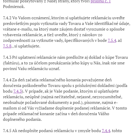
formulár poskytovaný z Našej strany, ktorý tvorí
prílohu č. 1
Podmienok.
7.4.2 Vo Vašom oznámení, ktorým si uplatňujete reklamáciu uveďte
predovšetkým popis vytknutia vady Tovaru a Vaše identifikačné údaje,
vrátane e-mailu, na ktorý mate záujem dostať vyrozumie o spôsobe
vybavenia reklamácie, a tiež uveďte, ktorý z nárokov zo
zodpovednosti za vytknutie vady, špecifikovaných v bode
7.5.4
. až
7.5.8
., si uplatňujete.
7.4.3 Pri uplatnení reklamácie nám predložte aj doklad o kúpe Tovaru
(faktúru), a to za účelom preukázania jeho kúpy u Nás, inak nie sme
povinní Vašu reklamáciu uznať.
7.4.4 Za deň začatia reklamačného konania považujeme deň
doručenia poškodeného Tovaru spolu s príslušnými dokladmi (podľa
bodu
7.4.3
). V prípade, ak je Vaše podanie, ktorým si uplatňujete
reklamáciu, neúplné (najmä nečitateľné, nejasné, nezrozumiteľné,
neobsahuje požadované dokumenty a pod.), písomne, najmä e-
mailom si od Vás
vyžiadame doplnenie podanej reklamácie. V tomto
prípade reklamačné konanie začína v deň doručenia Vášho
doplneného podania.
7.4.5 Ak nedoplníte podanú reklamáciu v zmysle bodu
7.4.4
. tohto