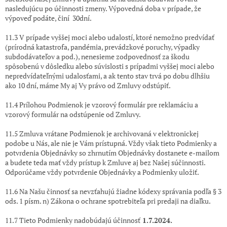
nasledujúcu po účinnosti zmeny. Výpovedná doba v prípade, že
výpoveď podáte, činí 30dní.
11.3 V prípade vyššej moci alebo udalostí, ktoré nemožno predvídať
(prírodná katastrofa, pandémia, prevádzkové poruchy, výpadky
subdodávateľov a pod.), nenesieme zodpovednosť za škodu
spôsobenú v dôsledku alebo súvislosti s prípadmi vyššej moci alebo
nepredvídateľnými udalosťami, a ak tento stav trvá po dobu dlhšiu
ako 10 dní, máme My aj Vy právo od Zmluvy odstúpiť.
11.4 Prílohou Podmienok je vzorový formulár pre reklamáciu a
vzorový formulár na odstúpenie od Zmluvy.
11.5 Zmluva vrátane Podmienok je archivovaná v elektronickej
podobe u Nás, ale nie je Vám prístupná. Vždy však tieto Podmienky a
potvrdenia Objednávky so zhrnutím Objednávky dostanete e-mailom
a budete teda mať vždy prístup k Zmluve aj bez Našej súčinnosti.
Odporúčame vždy potvrdenie Objednávky a Podmienky uložiť.
11.6 Na Našu činnosť sa nevzťahujú žiadne kódexy správania podľa § 3
ods. 1 písm. n) Zákona o ochrane spotrebiteľa pri predaji
na diaľku.
11.7 Tieto Podmienky nadobúdajú účinnosť
1.7.2024.