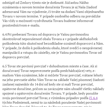
odstúpiť od Zmluvy týmto nie je dotknuté. Súčasťou Nášho
oznámenia o novom termíne doručenia Tovaru je aj Naša žiadosť
adresovaná Vám na vyjadrenie, či trváte na dodaní Vami objednaného
Tovaru v novom termíne. V prípade osobného odberu na prevádzke
Vás vždy o možnosti vyzdvihnutia Tovaru budeme informovať
prostredníctvom e-mailu.
6.4 Pri preberaní Tovaru od dopravcu je Vašou povinnosťou
skontrolovať neporušenosť obalu Tovaru a v prípade akéhokoľvek
poškodenia túto skutočnosť bezodkladne oznámiť dopravcovi a Nám.
V prípade, že došlo k poškodeniu obalu, ktoré svedčí o neoprávnenej
manipulácii a vstupu do zásielky, nie je Vašou povinnosťou Tovar od
dopravcu prevziať.
6.5 Tovar ste povinný prevziať v dohodnutom mieste a čase. Ak si
doručovaný Tovar neprevezmete podľa predchádzajúcej vety, e-
mailom Vám oznámime, kde si môžete Tovar prevziať, vrátane lehoty
na jeho prevzatie alebo Vám Tovar na základe Vašej písomnej žiadosti
zaslanej najneskôr do 14 dní od kedy ste si mali Tovar prevziať,
opätovne doručíme, pričom sa zaväzujete nám uhradiť všetky náklady
spojené s opätovným doručením Tovaru. V prípade, kedy porušíte
svoju povinnosť prevziať Tovar, s výnimkou prípadov podľa
čl. 6.4
týchto Podmienok, nemá to za následok porušenie Našej povinnosti
Vám Tovar doručiť. Zároveň to, že Tovar neprevezmete, nie je