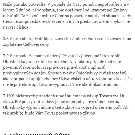
Našu ponuku potvrdíte. V prípade, že Našu ponuku nepotvrdíte ani v
lehote 3 dní od jej odoslania, sme oprávnení od uzatvorenej Zmluvy
odstúpiť. Za zjavnú chybu v Cene sa považuje napríklad situácia, kedy
Cena nezodpovedá obvyklej cene u iných predajcov alebo chýba či je
navyše číslica.
3.8 V prípade, kedy dôjde k uzavretiu Zmluvy, Vám vzniká záväzok na
zaplatenie Celkovej ceny.
3.9 V prípade, že máte zriadený Užívateľský účet, môžete urobiť
Objednávku prostredníctvom neho. Aj v takom prípade máte ale
povinnosť skontrolovať správnosť, pravdivosť a úplnosť
predvyplnených údajov. Spôsob tvorby Objednávky je však totožný,
ako v prípade kupujúceho bez Užívateľského účtu, výhodou však je, že
nie je potrebné opakovane vyplňovať Vaše identifikačné údaje.
3.10 V niektorých prípadoch umožňujeme na nákup Tovaru využiť
zľavu. Pre poskytnutie zľavy je potrebné, aby ste v rámci návrhu
Objednávky vyplnili údaje o tejto zľave do vopred určeného poľa. Ak
tak urobíte, bude Vám Tovar poskytnutý so zľavou.