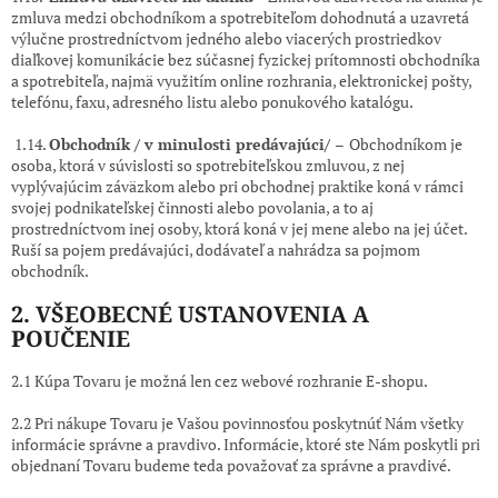
zmluva medzi obchodníkom a spotrebiteľom dohodnutá a uzavretá
výlučne prostredníctvom jedného alebo viacerých prostriedkov
diaľkovej komunikácie bez súčasnej fyzickej prítomnosti obchodníka
a spotrebiteľa, najmä využitím online rozhrania, elektronickej pošty,
telefónu, faxu, adresného listu alebo ponukového katalógu.
1.14.
Obchodník / v minulosti predávajúci/ –
Obchodníkom je
osoba, ktorá v súvislosti so spotrebiteľskou zmluvou, z nej
vyplývajúcim záväzkom alebo pri obchodnej praktike koná v rámci
svojej podnikateľskej činnosti alebo povolania, a to aj
prostredníctvom inej osoby, ktorá koná v jej mene alebo na jej účet.
Ruší sa pojem predávajúci, dodávateľ a nahrádza sa pojmom
obchodník.
2. VŠEOBECNÉ USTANOVENIA A
POUČENIE
2.1 Kúpa Tovaru je možná len cez webové rozhranie E-shopu.
2.2 Pri nákupe Tovaru je Vašou povinnosťou poskytnúť Nám všetky
informácie správne a pravdivo. Informácie, ktoré ste Nám poskytli pri
objednaní Tovaru budeme teda považovať za správne a pravdivé.