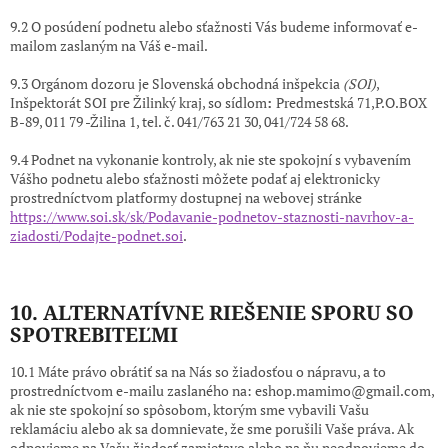
9.2 O posúdení podnetu alebo sťažnosti Vás budeme informovať e-
mailom zaslaným na Váš e-mail.
9.3 Orgánom dozoru je Slovenská obchodná inšpekcia
(SOI)
,
Inšpektorát SOI pre Žilinký kraj, so sídlom
:
Predmestská 71,P.O.BOX
B-89, 011 79 -Žilina 1, tel. č. 041/763 21 30, 041/724 58 68.
9.4 Podnet na vykonanie kontroly, ak nie ste spokojní s vybavením
Vášho podnetu alebo sťažnosti môžete podať aj elektronicky
prostredníctvom platformy dostupnej na webovej stránke
https://www.soi.sk/sk/Podavanie-podnetov-staznosti-navrhov-a-
ziadosti/Podajte-podnet.soi
.
10. ALTERNATÍVNE RIEŠENIE SPORU SO
SPOTREBITEĽMI
10.1 Máte právo obrátiť sa na Nás so žiadosťou o nápravu, a to
prostredníctvom e-mailu zaslaného na: eshop.mamimo@gmail.com
,
ak nie ste spokojní so spôsobom, ktorým sme vybavili Vašu
reklamáciu alebo ak sa domnievate, že sme porušili Vaše práva. Ak
odpovieme na Vašu žiadosť zamietavo alebo na ňu neodpovieme do