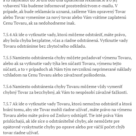
vybavení Vás budeme informovať prostredníctvom e-mailu. V
prípade, ak bude reklamácia uznaná, zašleme Vám opravený Tovar
alebo Tovar vymeníme za nový tovar alebo Vám vrátime zaplatenú
Cenu Tovaru, ak sa nedohodneme inak.
7.5.4 Ak ide o vytknutie vady, ktorú môžeme odstrániť, máte právo,
aby bola chyba bezplatne, včas a riadne odstránená. Vytknutie vady
Tovaru odstránime bez zbytočného odkladu.
7.5.5 Namiesto odstránenia chyby môžete požadovať výmenu Tovaru,
alebo ak sa vytknutie vady týka len súčasti Tovaru, výmenu tejto
súčasti, a to v prípadoch ak Nám tým nevzniknú neprimerané náklady
vzhľadom na Cenu Tovaru alebo závažnosť poškodenia.
7.5.6 Namiesto odstránenia chyby Tovaru môžeme vždy vymeniť
chybný Tovar za bezchybný, ak Vám to nespôsobí závažné ťažkosti.
7.5.7 Ak ide o vytknutie vady Tovaru, ktorú nemožno odstrániť a ktorá
bráni tomu, aby ste Tovar mohli riadne užívať , máte právo na výmenu
Tovaru alebo máte právo od Zmluvy odstúpiť. Tie isté práva Vám
prislúchajú, ak ide síce o odstrániteľné chyby, ale nemôžete pre
opätovné vyskytnutie chyby po oprave alebo pre väčší počet chýb
tovar riadne užívať.