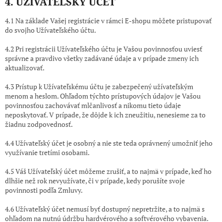
4. UŽIVATEĽSKÝ ÚČET
4.1 Na základe Vašej registrácie v rámci E-shopu môžete pristupovať
do svojho Užívateľského účtu.
4.2 Pri registrácii Užívateľského účtu je Vašou povinnosťou uviesť
správne a pravdivo všetky zadávané údaje a v prípade zmeny ich
aktualizovať.
4.3 Prístup k Užívateľskému účtu je zabezpečený užívateľským
menom a heslom. Ohľadom týchto prístupových údajov je Vašou
povinnosťou zachovávať mlčanlivosť a nikomu tieto údaje
neposkytovať. V prípade, že dôjde k ich zneužitiu, nenesieme za to
žiadnu zodpovednosť.
4.4 Užívateľský účet je osobný a nie ste teda oprávnený umožniť jeho
využívanie tretími osobami.
4.5 Váš Užívateľský účet môžeme zrušiť, a to najmä v prípade, keď ho
dlhšie než rok
nevyužívate, či v prípade, kedy porušíte svoje
povinnosti podľa Zmluvy.
4.6 Užívateľský účet nemusí byť dostupný nepretržite, a to najmä s
ohľadom na nutnú údržbu hardvérového a softvérového vybavenia.