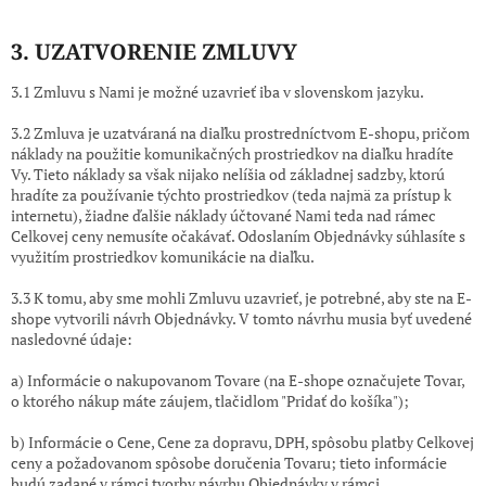
3. UZATVORENIE ZMLUVY
3.1 Zmluvu s Nami je možné uzavrieť iba v slovenskom jazyku.
3.2 Zmluva je uzatváraná na diaľku prostredníctvom E-shopu, pričom
náklady na použitie komunikačných prostriedkov na diaľku hradíte
Vy. Tieto náklady sa však nijako nelíšia od základnej sadzby, ktorú
hradíte za používanie týchto prostriedkov (teda najmä za prístup k
internetu), žiadne ďalšie náklady účtované Nami teda nad rámec
Celkovej ceny nemusíte očakávať. Odoslaním Objednávky súhlasíte s
využitím prostriedkov komunikácie na diaľku.
3.3 K tomu, aby sme mohli Zmluvu uzavrieť, je potrebné, aby ste na E-
shope vytvorili návrh Objednávky. V tomto návrhu musia byť uvedené
nasledovné údaje:
a) Informácie o nakupovanom Tovare (na E-shope označujete Tovar,
o ktorého nákup máte záujem, tlačidlom "Pridať do košíka");
b) Informácie o Cene, Cene za dopravu, DPH, spôsobu platby Celkovej
ceny a požadovanom spôsobe doručenia Tovaru; tieto informácie
budú zadané v rámci tvorby návrhu Objednávky v rámci