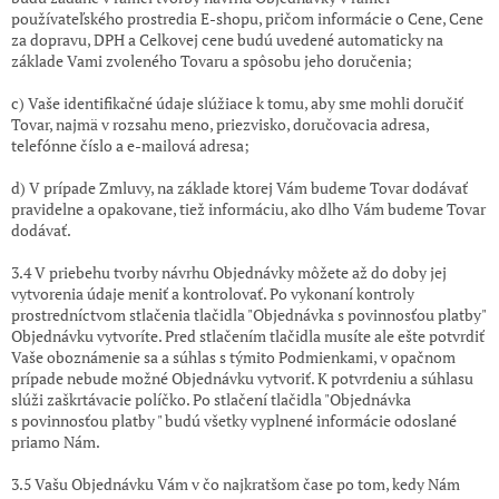
používateľského prostredia E-shopu, pričom informácie o Cene, Cene
za dopravu, DPH a Celkovej cene budú uvedené automaticky na
základe Vami zvoleného Tovaru a spôsobu jeho doručenia;
c) Vaše identifikačné údaje slúžiace k tomu, aby sme mohli doručiť
Tovar, najmä v rozsahu meno, priezvisko, doručovacia adresa,
telefónne číslo a e-mailová adresa;
d) V prípade Zmluvy, na základe ktorej Vám budeme Tovar dodávať
pravidelne a opakovane, tiež informáciu, ako dlho Vám budeme Tovar
dodávať.
3.4 V priebehu tvorby návrhu Objednávky môžete až do doby jej
vytvorenia údaje meniť a kontrolovať. Po vykonaní kontroly
prostredníctvom stlačenia tlačidla "Objednávka s povinnosťou platby"
Objednávku vytvoríte. Pred stlačením tlačidla musíte ale ešte potvrdiť
Vaše oboznámenie sa a súhlas s týmito Podmienkami, v opačnom
prípade nebude možné Objednávku vytvoriť. K potvrdeniu a súhlasu
slúži zaškrtávacie políčko. Po stlačení tlačidla "Objednávka
s povinnosťou platby " budú všetky vyplnené informácie odoslané
priamo Nám.
3.5 Vašu Objednávku Vám v čo najkratšom čase po tom, kedy Nám