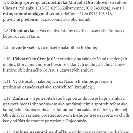
1.7.
Eshop spravuje živnostníčka
Marcela Durčáková
,
so sídlom
Ulica na Polianku 1518/33,
02956 Zákamenné,
IČO 54800242,
e-mail
eshop.mamimo@gmail.com
, telefónne číslo
0944 193 516
,
právnymi predpismi označovaná ako obchodník;
1.8.
Objednávka
je Váš neodvolateľný návrh na uzavretie Zmluvy o
kúpe Tovaru s Nami;
1.9.
Tovar
je všetko, čo môžete nakúpiť na E-shope
;
1.10
. Užívateľský účet
je účet zriadený na základe Vami uvedených
údajov, ktorý umožňuje uchovanie zadaných údajov a uchovávanie
histórie objednaného Tovaru a uzavretých zmlúv;
1.11.
Vy
ste osoba nakupujúca na Našom E-shope, právnymi
predpismi označovaná ako spotrebiteľ (kupujúci);
1.12
. Zmluva
–
Spotrebiteľskou kúpnou zmluvou je kúpna zmluva
uzavretá medzi obchodníkom ako predávajúcim a spotrebiteľom ako
kupujúcim. Kúpna zmluva je dohodnutá na základe riadne vyplnenej
Objednávky zaslanej prostredníctvom E-shopu, a je uzavretá vo chvíli,
kedy od Nás dostanete potvrdenie Objednávky.
1.13.
Zmluva uzavretá na diaľku
– Zmluvou uzavretou na diaľku je