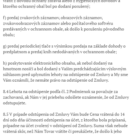
vrátiť z dôvodu ochrany zdravia alebo z hygienických dôvodov a
ktorého ochranný obal bol po dodaní porušený;
f) predaj zvukových záznamov, obrazových záznamov,
zvukovoobrazových záznamov alebo počítačového softvéru
predávaných v ochrannom obale, ak došlo k porušeniu pôvodného
obalu;
g) predaj periodickej tlače s výnimkou predaja na základe dohody o
predplatnom a predaj kníh nedodávaných v ochrannom obale;
h) poskytovanie elektronického obsahu, ak nebol dodaný na
hmotnom nosiči a bol dodaný s Vašim predchádzajúcim výslovným
súhlasom pred uplynutím lehoty na odstúpenie od Zmluvy a My sme
Vám oznámili, že nemáte právo na odstúpenie od Zmluvy.
8.4 Lehota na odstúpenie podľa čl. 2 Podmienok sa považuje za
zachovanú, ak Nám v jej priebehu odošlete oznámenie, že od Zmluvy
odstupujete.
8.5 V prípade odstúpenia od Zmluvy Vám bude Cena vrátená do 14
dní odo dňa účinnosti odstúpenia na účet, z ktorého bola pripísaná,
prípadne na účet zvolený v odstúpení od Zmluvy. Suma však nebude
vrátená skôr, než Nám Tovar vrátite či preukážete, že došlo k jeho