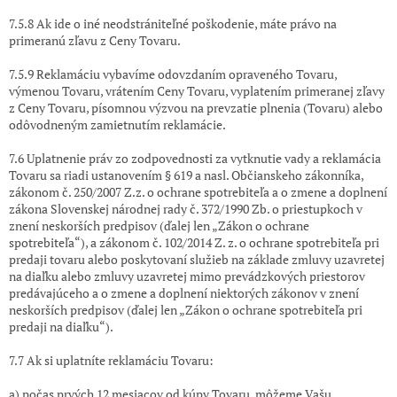
7.5.8 Ak ide o iné neodstrániteľné poškodenie, máte právo na
primeranú zľavu z Ceny Tovaru.
7.5.9 Reklamáciu vybavíme odovzdaním opraveného Tovaru,
výmenou Tovaru, vrátením Ceny Tovaru, vyplatením primeranej zľavy
z Ceny Tovaru, písomnou výzvou na prevzatie plnenia (Tovaru) alebo
odôvodneným zamietnutím reklamácie.
7.6 Uplatnenie práv zo zodpovednosti za vytknutie vady a reklamácia
Tovaru sa riadi ustanovením § 619 a nasl. Občianskeho zákonníka,
zákonom č. 250/2007 Z.z. o ochrane spotrebiteľa a o zmene a doplnení
zákona Slovenskej národnej rady č. 372/1990 Zb. o priestupkoch v
znení neskorších predpisov (ďalej len „Zákon o ochrane
spotrebiteľa“), a zákonom č. 102/2014 Z. z.
o ochrane spotrebiteľa pri
predaji tovaru alebo poskytovaní služieb na základe zmluvy uzavretej
na diaľku alebo zmluvy uzavretej mimo prevádzkových priestorov
predávajúceho a o zmene a doplnení niektorých zákonov v znení
neskorších predpisov (ďalej len „Zákon o ochrane spotrebiteľa pri
predaji na diaľku“).
7.7 Ak si uplatníte reklamáciu Tovaru:
a) počas prvých 12 mesiacov od kúpy Tovaru, môžeme Vašu