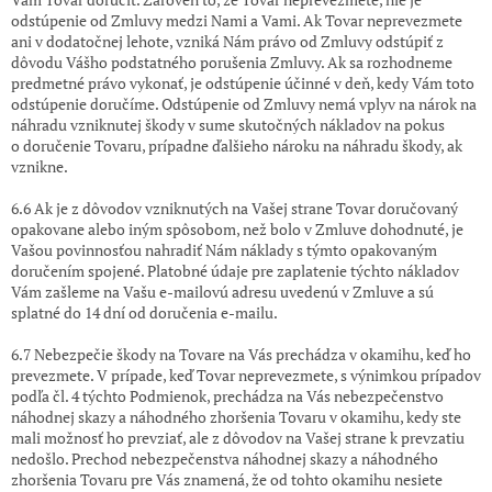
odstúpenie od Zmluvy medzi Nami a Vami. Ak Tovar neprevezmete
ani v dodatočnej lehote, vzniká Nám právo od Zmluvy odstúpiť z
dôvodu Vášho podstatného porušenia Zmluvy. Ak sa rozhodneme
predmetné právo vykonať, je odstúpenie účinné v deň, kedy Vám toto
odstúpenie doručíme. Odstúpenie od Zmluvy nemá vplyv na nárok na
náhradu vzniknutej škody v sume skutočných nákladov na pokus
o doručenie Tovaru,
prípadne ďalšieho nároku na náhradu škody, ak
vznikne.
6.6 Ak je z dôvodov vzniknutých na Vašej strane Tovar doručovaný
opakovane alebo iným spôsobom, než bolo v Zmluve dohodnuté, je
Vašou povinnosťou nahradiť Nám náklady s týmto opakovaným
doručením spojené. Platobné údaje pre zaplatenie týchto nákladov
Vám zašleme na Vašu e-mailovú adresu uvedenú v Zmluve a sú
splatné do 14 dní od doručenia e-mailu.
6.7 Nebezpečie škody na Tovare na Vás prechádza v okamihu, keď ho
prevezmete. V prípade, keď Tovar neprevezmete, s výnimkou prípadov
podľa čl.
4
týchto Podmienok, prechádza na Vás nebezpečenstvo
náhodnej skazy a náhodného zhoršenia Tovaru v okamihu, kedy ste
mali možnosť ho prevziať, ale z dôvodov na Vašej strane k prevzatiu
nedošlo. Prechod nebezpečenstva náhodnej skazy a náhodného
zhoršenia Tovaru pre Vás znamená, že od tohto okamihu nesiete