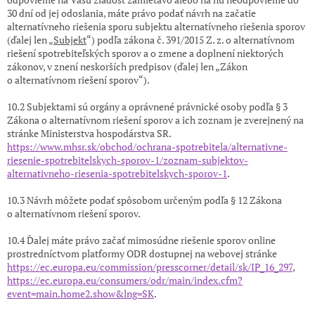
30 dní od jej odoslania, máte právo podať návrh na začatie
alternatívneho riešenia sporu subjektu alternatívneho riešenia sporov
(ďalej len „
Subjekt
“) podľa zákona č. 391/2015 Z. z. o alternatívnom
riešení spotrebiteľských sporov a o zmene a doplnení niektorých
zákonov, v znení neskorších predpisov (ďalej len „Zákon
o alternatívnom riešení sporov“).
10.2 Subjektami sú orgány a oprávnené právnické osoby podľa § 3
Zákona o alternatívnom riešení sporov a ich zoznam je zverejnený na
stránke Ministerstva hospodárstva SR.
https://www.mhsr.sk/obchod/ochrana-spotrebitela/alternativne-
riesenie-spotrebitelskych-sporov-1/zoznam-subjektov-
alternativneho-riesenia-spotrebitelskych-sporov-1
.
10.3 Návrh môžete podať spôsobom určeným podľa § 12 Zákona
o alternatívnom riešení sporov.
10.4 Ďalej máte právo začať mimosúdne riešenie sporov online
prostredníctvom platformy ODR dostupnej na webovej stránke
https://ec.europa.eu/commission/presscorner/detail/sk/IP_16_297
,
https://ec.europa.eu/consumers/odr/main/index.cfm?
event=main.home2.show&lng=SK
.