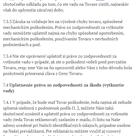
zbytočného odkladu po tom, čo ste vadu na Tovare zistili, najneskôr
však do uplynutia záručnej doby.
7.3.3 Záruka sa vzťahuje len na výrobné chyby tovaru, spôsobené
mechanickým poškodením. Právo zo zodpovednosti za vytknutie
vady nemôžete uplatniť najmä na chyby spôsobené opotrebením,
mechanickým poškodením, používaním Tovaru v nevhodných
podmienkach a pod.
7.3.4 Nie ste oprávnený uplatniť si právo zo zodpovednosti za
vytknutie vadu v prípade, ak ste o poškodení vedeli pred prevzatím
Tovaru, resp. sme Vás na ňu upozornili alebo Vám z toho dôvodu bola
poskytnutá primeraná zľava z Ceny Tovaru.
7.4
Uplatnenie práva zo zodpovednosti za škodu (vytknutie
vady)
7.4.1 V prípade, že bude mať Tovar poškodenie, teda najmä ak nebude
splnená niektorá z podmienok podľa čl. 2, môžete Nám takú
skutočnosť oznámiť a uplatniť práva zo zodpovednosti za vytknutie
vady (teda Tovar reklamovať) zaslaním e-mailu, či listu na Naše
adresy uvedené pri Našich identifikačných údajoch, prípadne osobne
na Našej prevádzkarni. Pre reklamáciu môžete využiť aj vzorový