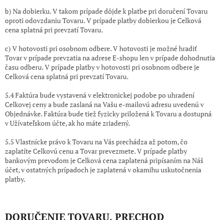
b) Na dobierku. V takom prípade dôjde k platbe pri doručení Tovaru
oproti odovzdaniu Tovaru. V prípade platby dobierkou je Celková
cena splatná pri prevzatí Tovaru.
c) V hotovosti pri osobnom odbere. V hotovosti je možné hradiť
Tovar v prípade prevzatia na adrese E-shopu len v prípade dohodnutia
času odberu. V prípade platby v hotovosti pri osobnom odbere je
Celková cena splatná pri prevzatí Tovaru.
5.4 Faktúra bude vystavená v elektronickej podobe po uhradení
Celkovej ceny a bude zaslaná na Vašu e-mailovú adresu uvedenú v
Objednávke. Faktúra bude tiež fyzicky priložená k Tovaru a dostupná
v Užívateľskom účte, ak ho máte zriadený.
5.5 Vlastnícke právo k Tovaru na Vás prechádza až potom, čo
zaplatíte Celkovú cenu a Tovar prevezmete. V prípade platby
bankovým prevodom je Celková cena zaplatená pripísaním na Náš
účet, v ostatných prípadoch je zaplatená v okamihu uskutočnenia
platby.
DORUČENIE TOVARU
, PRECHOD