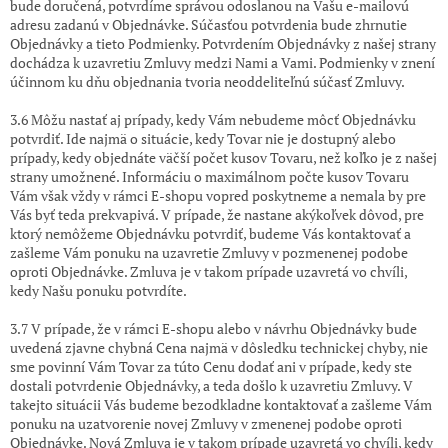
bude doručená, potvrdíme správou odoslanou na Vašu e-mailovú
adresu zadanú v Objednávke. Súčasťou potvrdenia bude zhrnutie
Objednávky a tieto Podmienky. Potvrdením Objednávky z našej strany
dochádza k uzavretiu Zmluvy medzi Nami a Vami. Podmienky v znení
účinnom ku dňu objednania tvoria neoddeliteľnú súčasť Zmluvy.
3.6 Môžu nastať aj prípady, kedy Vám nebudeme môcť Objednávku
potvrdiť. Ide najmä o situácie, kedy Tovar nie je dostupný alebo
prípady, kedy objednáte väčší počet kusov Tovaru, než koľko je z našej
strany umožnené. Informáciu o maximálnom počte kusov Tovaru
Vám však vždy v rámci E-shopu vopred poskytneme a nemala by pre
Vás byť teda prekvapivá. V prípade, že nastane akýkoľvek dôvod, pre
ktorý nemôžeme Objednávku potvrdiť, budeme Vás kontaktovať a
zašleme Vám ponuku na uzavretie Zmluvy v pozmenenej podobe
oproti Objednávke. Zmluva je v takom prípade uzavretá vo chvíli,
kedy Našu ponuku potvrdíte.
3.7 V prípade, že v rámci E-shopu alebo v návrhu Objednávky bude
uvedená zjavne chybná Cena najmä v dôsledku technickej chyby, nie
sme povinní Vám Tovar za túto Cenu dodať ani v prípade, kedy ste
dostali potvrdenie Objednávky, a teda došlo k uzavretiu Zmluvy. V
takejto situácii Vás budeme bezodkladne kontaktovať a zašleme Vám
ponuku na uzatvorenie novej Zmluvy v zmenenej podobe oproti
Objednávke. Nová Zmluva je v takom prípade uzavretá vo chvíli, kedy