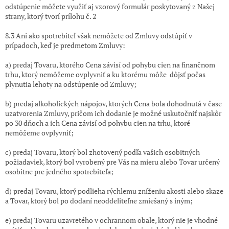
odstúpenie môžete využiť aj vzorový formulár poskytovaný z Našej
strany, ktorý tvorí prílohu č. 2
8.3 Ani ako spotrebiteľ však nemôžete od Zmluvy odstúpiť v
prípadoch, keď je predmetom Zmluvy:
a) predaj Tovaru, ktorého Cena závisí od pohybu cien na finančnom
trhu, ktorý nemôžeme ovplyvniť a ku ktorému
môže
dôjsť počas
plynutia lehoty na odstúpenie od Zmluvy;
b) predaj alkoholických nápojov, ktorých Cena bola dohodnutá v čase
uzatvorenia Zmluvy, pričom ich dodanie je možné uskutočniť najskôr
po 30 dňoch a ich Cena závisí od pohybu cien na trhu, ktoré
nemôžeme ovplyvniť;
c) predaj Tovaru, ktorý bol zhotovený podľa vašich osobitných
požiadaviek, ktorý bol vyrobený pre Vás na mieru alebo Tovar určený
osobitne pre jedného spotrebiteľa;
d) predaj Tovaru, ktorý podlieha rýchlemu zníženiu akosti alebo skaze
a Tovar, ktorý bol po dodaní neoddeliteľne zmiešaný s iným;
e) predaj Tovaru uzavretého v ochrannom
obale, ktorý nie je vhodné