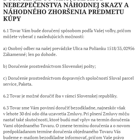
NEBEZPEČENSTVA NÁHODNEJ SKAZY A
NÁHODNÉHO ZHORŠENIA PREDMETU
KÚPY
6.1 Tovar Vám bude doručený spôsobom podľa Vašej voľby, pričom
môžete vyberať z nasledujúcich možností:
a) Osobný odber na našej prevádzke
Ulica na Polianku 1518/33,
02956
Zákamenné
; len po dohode.
b) Doručenie prostredníctvom Slovenskej pošty;
c) Doručenie prostredníctvom dopravných spoločností Sloval parcel
service, Paketa.
6.2 Tovar je možné doručiť iba v rámci Slovenskej republiky.
6.3 Tovar sme Vám povinní doručiť bezodkladne, najneskôr však
v lehote 30 dní odo dňa uzavretia Zmluvy. Pri plnení Zmluvy môžu
nastať také skutočnosti, ktoré budú mať vplyv na termín doručenia
Vami objednaného Tovaru. O zmene termínu doručenia a o novom
predpokladanom termíne doručenia objednaného Tovaru Vás
budeme e-mailom bezodkladne informovať, pričom Vaše právo