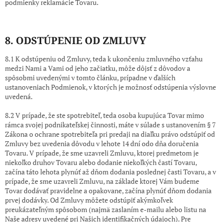
podmienky reklamácie Tovaru.
8. ODSTÚPENIE OD ZMLUVY
8.1 K odstúpeniu od Zmluvy, teda k ukončeniu zmluvného vzťahu
medzi Nami a Vami od jeho začiatku, môže dôjsť z dôvodov a
spôsobmi uvedenými v tomto článku, prípadne v ďalších
ustanoveniach Podmienok, v ktorých je možnosť odstúpenia výslovne
uvedená.
8.2 V prípade, že ste spotrebiteľ, teda osoba kupujúca Tovar mimo
rámca svojej podnikateľskej činnosti, máte v súlade s ustanovením § 7
Zákona o ochrane spotrebiteľa pri predaji na diaľku právo odstúpiť od
Zmluvy bez uvedenia dôvodu v lehote 14 dní odo dňa doručenia
Tovaru. V prípade, že sme uzavreli Zmluvu, ktorej predmetom je
niekoľko druhov Tovaru alebo dodanie niekoľkých častí Tovaru,
začína táto lehota plynúť až dňom dodania poslednej časti Tovaru, a v
prípade, že sme uzavreli Zmluvu, na základe ktorej Vám budeme
Tovar dodávať pravidelne a opakovane, začína plynúť dňom dodania
prvej dodávky. Od Zmluvy môžete odstúpiť akýmkoľvek
preukázateľným spôsobom (najmä zaslaním e-mailu alebo listu na
Naše adresy uvedené pri Našich identifikačných údajoch). Pre