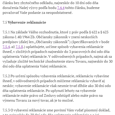
článku bez zbytočného odkladu, najneskôr do 10 dní odo dňa
doručenia Našej výzvy podľa bodu
7.4.4
tohto článku, budeme
považovať Vaše podanie za neopodstatnené.
7.5
Vybavenie reklamácie
7.5.1 Na základe Vášho rozhodnutia, ktoré z práv podľa § 622 a § 623
zákona č.40/1964 Zb. Občiansky zákonník v znení neskorších
predpisov (ďalej len „Občiansky zákonník“)
(špecifikovaných v bode
7.5.4
. až
7.5.8
.) uplatňujete, určíme spôsob vybavenia reklamácie
ihneď, v zložitých prípadoch najneskôr do 3 pracovných dní odo dňa
uplatnenia Vašej reklamácie. V odôvodnených prípadoch, najmä ak sa
vyžaduje zložité technické zhodnotenie stavu Tovaru, najneskôr do 30
dní odo dňa uplatnenia Vašej reklamácie.
7.5.2 Po určení spôsobu vybavenia reklamácie, reklamáciu vybavíme
ihneď, v odôvodnených prípadoch môžeme reklamáciu vybaviť aj
neskôr; vybavenie reklamácie však nesmie trvať dlhšie ako 30 dní odo
dňa uplatnenia reklamácie. Po uplynutí lehoty na vybavenie
reklamácie máte právo od Zmluvy odstúpiť alebo máte právo na
výmenu Tovaru za nový tovar, ak je to možné.
7.5.3 O vybavení reklamácie sme povinní Vám vydať písomný doklad,
a to najneskôr do 30 dní odo dňa uplatnenia reklamácie a o jej