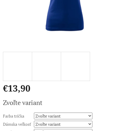
€13,90
Jednotková
Zvoľte variant
cena:
Farba trička
Dámska veľkosť