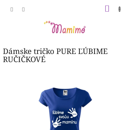
Prejsť
NÁKU
na
obsah
KOŠÍK
Dámske tričko PURE ĽÚBIME
RUČIČKOVÉ