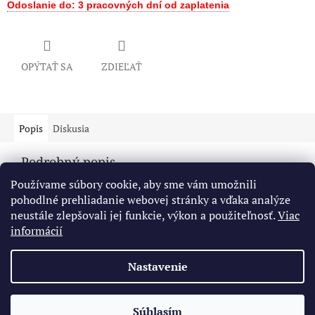
Odoslanie do: 3 pracovných dní od zaplatenia
OPÝTAŤ SA
ZDIEĽAŤ
Popis
Diskusia
Podrobný popis
Používame súbory cookie, aby sme vám umožnili
Popis produktu nie je dostupný
pohodlné prehliadanie webovej stránky a vďaka analýze
neustále zlepšovali jej funkcie, výkon a použiteľnosť.
Viac
informácií
Z
á
Nastavenie
Vytvoril Shoptet
p
ä
t
Súhlasím
Copyright 2026
Mamimo
. Všetky práva vyhradené.