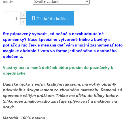
motív
Pridať do košíka
Ste pripravený vytvoriť jedinečné a nezabudnuteľné
spomienky? Naše špeciálne vytvorené tričko z bavlny s
potlačou ručičiek s menami detí vám umožní zaznamenať toto
magické obdobie života vo forme jedinečného a osobného
oblečenia.
Vlastný text a mená detičiek píšte prosím do poznámky k
objednávke.
Dámske tričko s veľmi krátkym rukávom, má voľný okrúhly
priekrčnik s úzkym lemom zo zhodného materiálu. Ramená sú
spevnené všitým prúžkom. Tričko má dĺžku do hĺbky bokov.
Silikónové zmäkčovadlo zaisťuje splývavosť a mäkkosť na
dotyk.
Materiál: 100% bavln
a