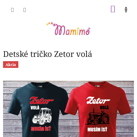
Prejsť
NÁKU
na
obsah
KOŠÍK
Detské tričko Zetor volá
Akcia