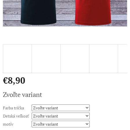
€8,90
Jednotková
Zvoľte variant
cena:
Farba trička
Detská veľkosť
motív