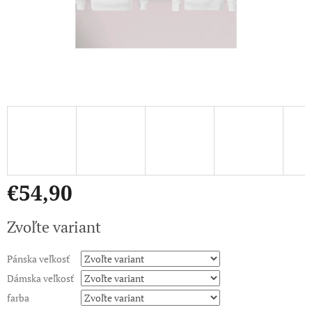
€54,90
Jednotková
Zvoľte variant
cena:
Pánska veľkosť
Dámska veľkosť
farba