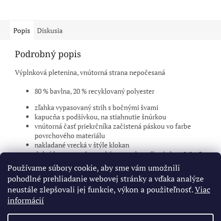
Popis
Diskusia
Podrobný popis
Výplnková pletenina, vnútorná strana nepočesaná
80 % bavlna, 20 % recyklovaný polyester
zľahka vypasovaný strih s bočnými švami
kapucňa s podšívkou, na stiahnutie šnúrkou
vnútorná časť priekrčníka začistená páskou vo farbe
povrchového materiálu
nakladané vrecká v štýle klokan
dolný lem a manžety rukávov z rebrového úpletu 2:2 s 5
% elastánu
Používame súbory cookie, aby sme vám umožnili
potlač, kvalitná DTF potlač
pohodlné prehliadanie webovej stránky a vďaka analýze
neustále zlepšovali jej funkcie, výkon a použiteľnosť.
Viac
informácií
Z
á