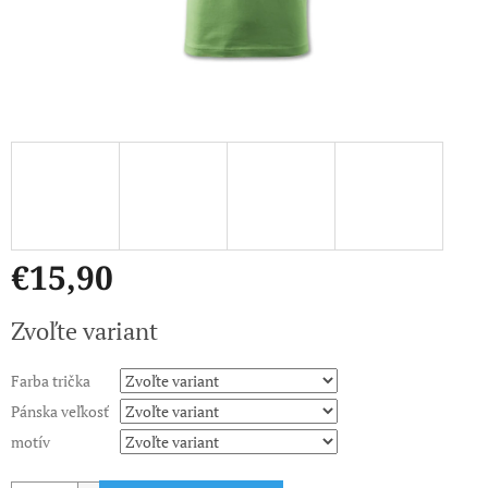
€15,90
Jednotková
Zvoľte variant
cena:
Farba trička
Pánska veľkosť
motív