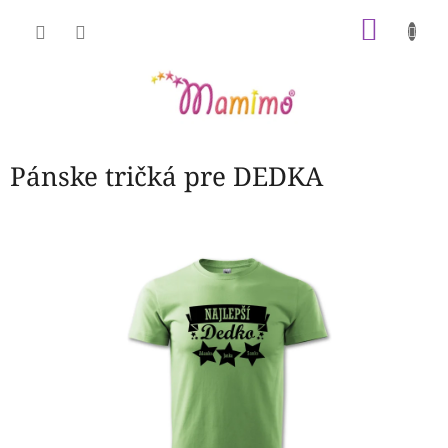
Prejsť
NÁKU
na
obsah
KOŠÍK
Pánske tričká pre DEDKA