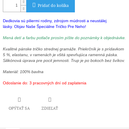
Pridať do košíka
Dedkovia sú piliermi rodiny, zdrojom múdrosti a neustálej
lásky. Objav Naše Špeciálne Tričko Pre Neho!
Mená detí a farbu potlače prosím píšte do poznámky k objednávke.
Kvalitné pánske tričko strednej gramáže. Priekrčník je s prídavkom
5 %, elastanu, v ramenách je všitá spevňujúca ramenná páska.
Silikónová úprava pre pocit jemnosti. Trup je po bokoch bez švíkov.
Materiál: 100% bavlna
Odoslanie do: 3 pracovných dní od zaplatenia
OPÝTAŤ SA
ZDIEĽAŤ