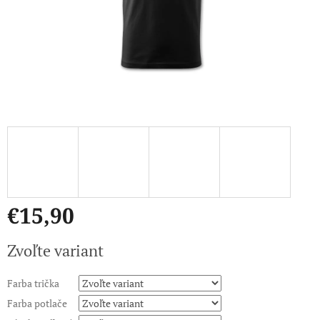
€15,90
Jednotková
Zvoľte variant
cena:
Farba trička
Farba potlače