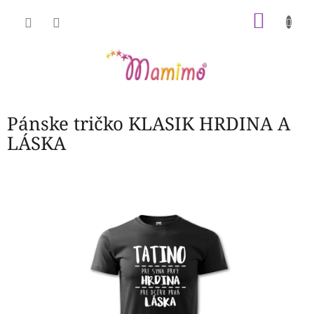
Prejsť
NÁKU
na
obsah
KOŠÍK
Pánske tričko KLASIK HRDINA A
LÁSKA