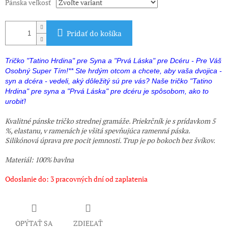
Pánska veľkosť
Pridať do košíka
Tričko "Tatino Hrdina" pre Syna a "Prvá Láska" pre Dcéru - Pre Váš
Osobný Super Tím!** Ste hrdým otcom a chcete, aby vaša dvojica -
syn a dcéra - vedeli, aký dôležitý sú pre vás? Naše tričko "Tatino
Hrdina" pre syna a "Prvá Láska" pre dcéru je spôsobom, ako to
urobiť!
Kvalitné pánske tričko strednej gramáže. Priekrčník je s prídavkom 5
%, elastanu, v ramenách je všitá spevňujúca ramenná páska.
Silikónová úprava pre pocit jemnosti. Trup je po bokoch bez švíkov.
Materiál: 100% bavlna
Odoslanie do: 3 pracovných dní od zaplatenia
OPÝTAŤ SA
ZDIEĽAŤ