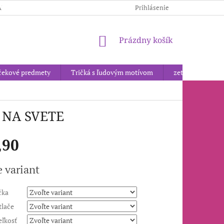
AJOV
Prihlásenie
NÁKUPNÝ
Prázdny košík
KOŠÍK
čekové predmety
Tričká s ľudovým motívom
zetor
vyší
O NA SVETE
,90
ová
e variant
čka
tlače
eľkosť