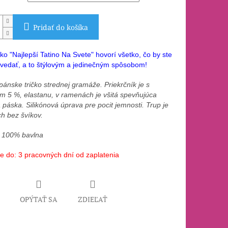
Pridať do košíka
ko "Najlepší Tatino Na Svete" hovorí všetko, čo by ste
ovedať, a to štýlovým a jedinečným spôsobom!
pánske tričko strednej gramáže. Priekrčník je s
m 5 %, elastanu, v ramenách je všitá spevňujúca
páska. Silikónová úprava pre pocit jemnosti. Trup je
h bez švíkov.
: 100% bavlna
e do: 3 pracovných dní od zaplatenia
OPÝTAŤ SA
ZDIEĽAŤ