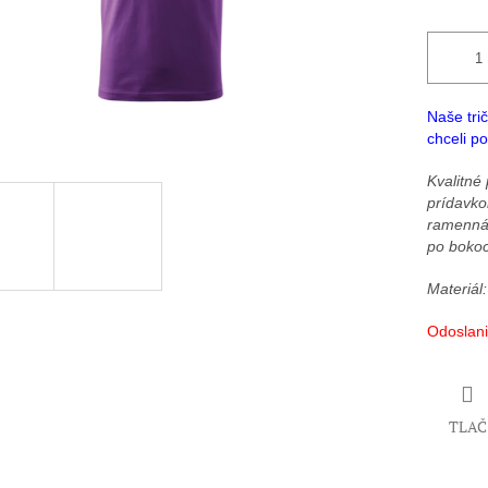
Naše trič
chceli p
Kvalitné 
prídavko
ramenná 
po bokoc
Materiál
Odoslani
TLAČ