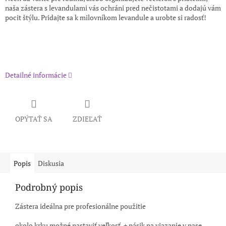
naša zástera s levandulami vás ochráni pred nečistotami a dodajú vám
pocit štýlu. Pridajte sa k milovníkom levandule a urobte si radosť!
Detailné informácie
OPÝTAŤ SA
ZDIEĽAŤ
Popis
Diskusia
Podrobný popis
Zástera ideálna pre profesionálne použitie
okolo krku možné nastaviť veľkosť + pásik na viazanie v pase