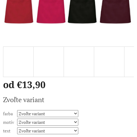
od
€13,90
Jednotková
Zvoľte variant
cena:
farba
motív
text