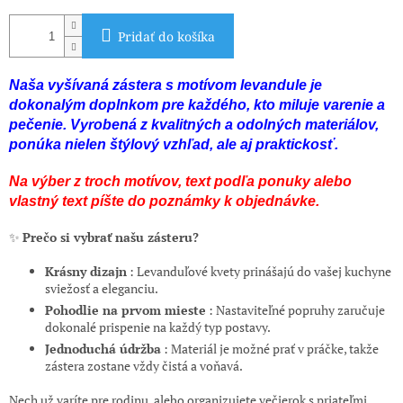
Pridať do košíka
Naša vyšívaná zástera s motívom levandule je
dokonalým doplnkom pre každého, kto miluje varenie a
pečenie. Vyrobená z kvalitných a odolných materiálov,
ponúka nielen štýlový vzhľad, ale aj praktickosť.
Na výber z troch motívov, text podľa ponuky alebo
vlastný text píšte do poznámky k objednávke.
✨
Prečo si vybrať našu zásteru?
Krásny dizajn
: Levanduľové kvety prinášajú do vašej kuchyne
sviežosť a eleganciu.
Pohodlie na prvom mieste
: Nastaviteľné popruhy zaručuje
dokonalé prispenie na každý typ postavy.
Jednoduchá údržba
: Materiál je možné prať v práčke, takže
zástera zostane vždy čistá a voňavá.
Nech už varíte pre rodinu, alebo organizujete večierok s priateľmi,