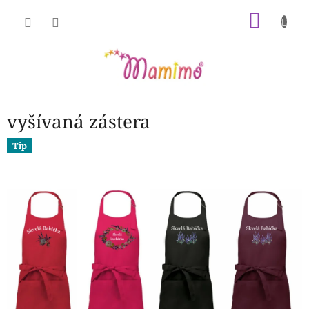
Prejsť
NÁKU
na
obsah
KOŠÍK
vyšívaná zástera
Tip