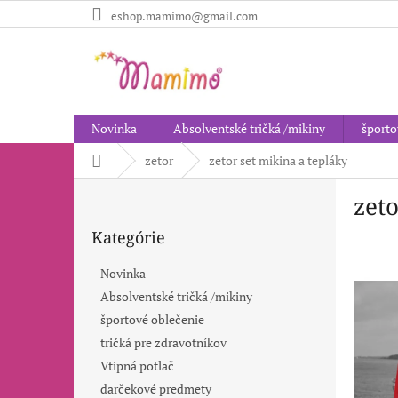
Prejsť
eshop.mamimo@gmail.com
na
obsah
Novinka
Absolventské tričká /mikiny
športo
Domov
zetor
zetor set mikina a tepláky
B
zeto
o
Preskočiť
č
Kategórie
kategórie
n
ý
Novinka
p
Absolventské tričká /mikiny
a
športové oblečenie
n
e
tričká pre zdravotníkov
l
Vtipná potlač
darčekové predmety