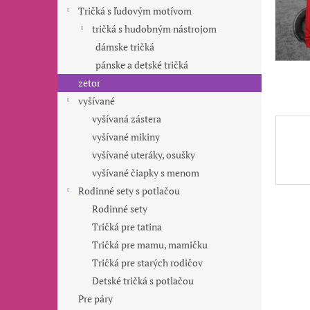
Tričká s ľudovým motívom
tričká s hudobným nástrojom
dámske tričká
pánske a detské tričká
zetor
vyšívané
vyšívaná zástera
vyšívané mikiny
vyšívané uteráky, osušky
vyšívané čiapky s menom
Rodinné sety s potlačou
Rodinné sety
Tričká pre tatina
Tričká pre mamu, mamičku
Tričká pre starých rodičov
Detské tričká s potlačou
Pre páry