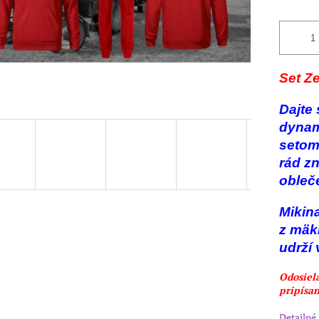
Set Ze
Dajte 
dynam
setom,
rád z
obleč
Mikin
z mäk
udrží 
Odosiel
pripísan
Detailné