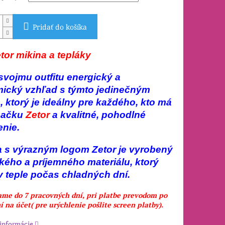
Pridať do košíka
tor mikina a tepláky
svojmu outfitu energický a
ický vzhľad s týmto jedinečným
 ktorý je ideálny pre každého, kto má
načku
Zetor
a kvalitné, pohodlné
enie.
a s výrazným logom Zetor je vyrobený
kého a príjemného materiálu, ktorý
v teple počas chladných dní.
ame do 7 pracovných dní, pri platbe prevodom po
í na účet( pre urýchlenie pošlite screen platby).
 informácie