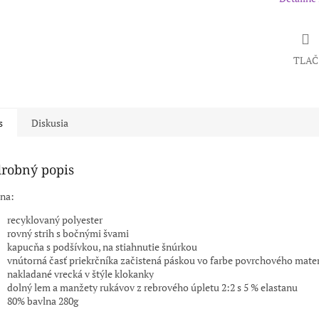
TLAČ
s
Diskusia
robný popis
na:
recyklovaný polyester
rovný strih s bočnými švami
kapucňa s podšívkou, na stiahnutie šnúrkou
vnútorná časť priekrčníka začistená páskou vo farbe povrchového mater
nakladané vrecká v štýle klokanky
dolný lem a manžety rukávov z rebrového úpletu 2:2 s 5 % elastanu
80% bavlna 280g