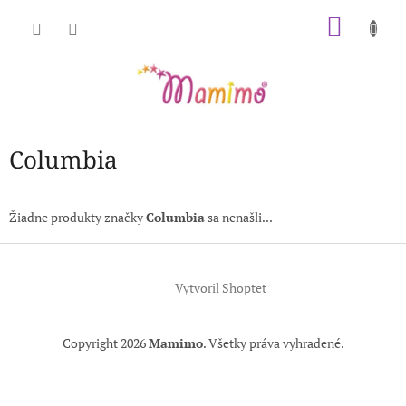
Prejsť
NÁKU
na
obsah
KOŠÍK
Columbia
Žiadne produkty značky
Columbia
sa nenašli...
Z
á
Vytvoril Shoptet
p
ä
t
Copyright 2026
Mamimo
. Všetky práva vyhradené.
i
e