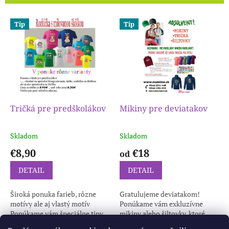
i
e
V
p
Tip
Tip
ý
r
p
o
i
d
s
u
p
k
r
t
o
o
d
Tričká pre predškolákov
Mikiny pre deviatakov
v
u
k
Skladom
Skladom
t
€8,90
€18
o
od
v
DETAIL
DETAIL
Široká ponuka farieb, rôzne
Gratulujeme deviatakom!
motívy ale aj vlastý motív
Ponúkame vám exkluzívne
Ponúkame vám špeciálne tipy
mikiny alebo šiltovky, ktoré
pre predškolákov, ktoré sú
vám pomôžu osláviť tento