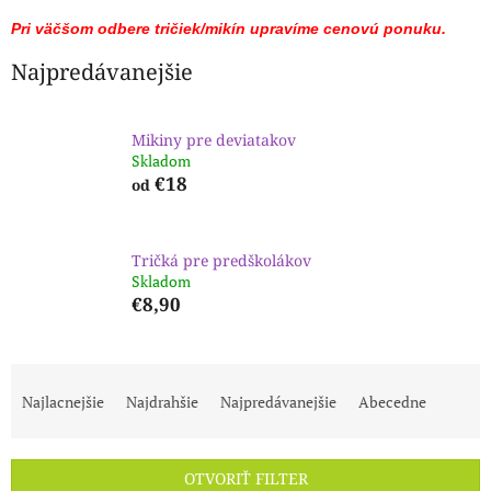
Pri väčšom odbere tričiek/mikín upravíme cenovú ponuku.
Najpredávanejšie
Mikiny pre deviatakov
Skladom
€18
od
Tričká pre predškolákov
Skladom
€8,90
R
a
Najlacnejšie
Najdrahšie
Najpredávanejšie
Abecedne
d
e
n
OTVORIŤ FILTER