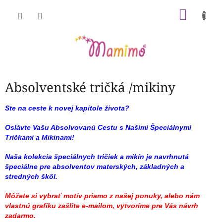
Prejsť
NÁKU
na
obsah
KOŠÍK
Absolventské tričká /mikiny
Ste na ceste k novej kapitole života?
Oslávte Vašu Absolvovanú Cestu s Našimi Špeciálnymi
Tričkami a Mikinami!
Naša kolekcia špeciálnych tričiek a mikín je navrhnutá
špeciálne pre absolventov materských, základných a
stredných škôl.
Môžete si vybrať motív priamo z našej ponuky, alebo nám
vlastnú grafiku zašlite e-mailom, vytvoríme pre Vás návrh
zadarmo.