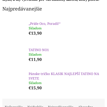
Najpredávanejšie
„Príde Oco, Poradí!“
Skladom
€13,90
TATINO NO1
Skladom
€11,90
Pánske tričko KLASIK NAJLEPŠÍ TATINO NA
SVETE
Skladom
€15,90
R
a
Najlacnejšie
Najdrahšie
Najpredávanejšie
Abecedne