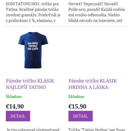
SOM TATINO NO1- tričko pre
Nevieš? Nepoznáš? Nevadí!
Tatina Kvalitné pánske tričko
Príde oco, poradí! Každá rodina
strednej gramáže. Priekrčník je
má svojho odborníka. Niekto
s prídavkom 5 %, elastanu, v
hľadá návody na internete, iný
ramenách je všitá spevňujúca
jednoducho zavolá ocovi. Toto
ramenná páska....
vtipné tričko je určené pre...
Pánske tričko KLASIK
Pánske tričko KLASIK
NAJLEPŠÍ TATINO
HRDINA A LÁSKA
Skladom
Skladom
€14,90
€15,90
DETAIL
DETAIL
‍ Je čas oslavovať výnimočnosť
Tričko "Tatino Hrdina" pre Syna