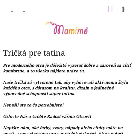
Prejsť
NÁKU
na
obsah
KOŠÍK
Tričká pre tatina
Pre moderného otca je dôležité vyzerať dobre a zároveň sa cítiť
komfortne, a to všetko nájdete práve tu.
Naše tričká sú vytvorené tak, aby vyhovovali aktívnemu štýlu
každého otca, s dôrazom na kvalitu, dizajn a jedinečné
výpovedné schopnosti super tatina.
Nenašli ste to čo potrebujete?
Oslovte Nás a Urobte Radosť vášmu Otcovi!
Napíšte nám, aké farby, vzory, nápady alebo citáty máte na
mysli, a my vytvoríme pre vás osobitný darček, ktorý poteší.