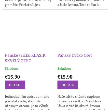
gramáže. Priekrčník je s
a láska kvitnú. Toto tričko je
prídavkom 5 %, elastanu, v
originálnym darčekom, ktorý
ramenách je všitá spevňujúca
pripomína hodnotu...
ramenná...
Pánske tričko KLASIK
Pánske tričko Otec
SKVELÝ OTEC
Skladom
Skladom
€15,90
€15,90
DETAIL
DETAIL
Jednoduchým spôsobom, ako
Naše tričko s týmto nápisom
povedať svetu, akým ste
hovorí za všetko: "Máloktorá
úžasným otcom. Je to výkrik
láska je väčšia ako tá, ktorou