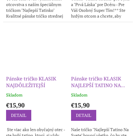
otcovstva s naším špeciálnym
a "Prvá Láska" pre Dcéru - Pre
tričkom "Najlepší Tatinko"
Váš Osobný Super Tím!** Ste
Kvalitné pánske tričko strednej
hrdým otcom a chcete, aby
gramáže. Priekrčník je s
vaša dvojica - syn a dcéra -
prídavkom 5 %, elastanu, v...
vedeli, aký dôležitý sú pre...
Pánske tričko KLASIK
Pánske tričko KLASIK
NAJDÔLEŽITEJŠÍ
NAJLEPŠÍ TATINO NA
SVETE
Skladom
Skladom
€15,90
€15,90
DETAIL
DETAIL
‍ Ste viac ako len obyčajný otec -
Naše tričko "Najlepší Tatino Na
ste hrdý tatino, ktorý si vždy
Svete" hovorí všetko, čo by ste