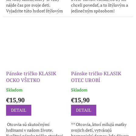
nájde čas pre svoje deti.
chceli povedať, a to štýlovým a
Vyjadrite túto hrdosť štýlovým
jedinečným spôsobom!
spôsobom s naším jedinečným
Kvalitné pánske tričko strednej
tričkom! Kvalitné...
gramáže. Priekrčník je s...
Pánske tričko KLASIK
Pánske tričko KLASIK
OCKO VŠETKO
OTEC UROBÍ
Skladom
Skladom
€15,90
€15,90
DETAIL
DETAIL
‍‍ Otcovia sú skutočnými
‍‍‍** Otcovia, ktorí milujú matky
hrdinami v našom živote.
svojich detí, vytvárajú
Kvalitné pánske tričko strednej
harmonický domov, kde dôvera