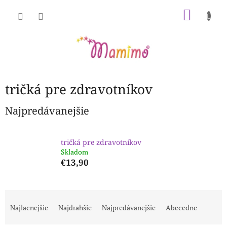
Prejsť
NÁKU
na
obsah
KOŠÍK
tričká pre zdravotníkov
Najpredávanejšie
tričká pre zdravotníkov
Skladom
€13,90
R
a
Najlacnejšie
Najdrahšie
Najpredávanejšie
Abecedne
d