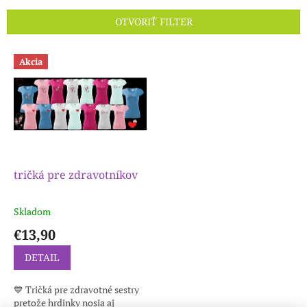
e
n
OTVORIŤ FILTER
i
e
V
p
Akcia
ý
r
p
o
i
d
s
u
p
k
r
t
o
o
d
tričká pre zdravotníkov
v
u
k
Skladom
t
€13,90
o
v
DETAIL
💙 Tričká pre zdravotné sestry
pretože hrdinky nosia aj