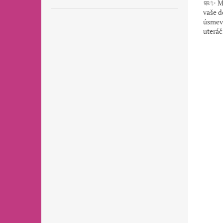
🧼✨ Mä
vaše d
úsmev 
uteráč
praktic