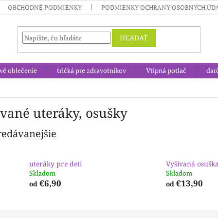
OBCHODNÉ PODMIENKY
PODMIENKY OCHRANY OSOBNÝCH ÚD
HĽADAŤ
vé oblečenie
tričká pre zdravotníkov
Vtipná potlač
dar
ívané uteráky, osušky
redávanejšie
uteráky pre deti
Vyšívaná osušk
Skladom
Skladom
€6,90
€13,90
od
od