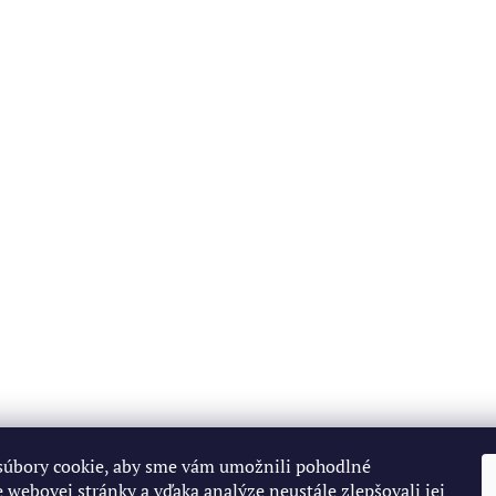
s
u
úbory cookie, aby sme vám umožnili pohodlné
 webovej stránky a vďaka analýze neustále zlepšovali jej