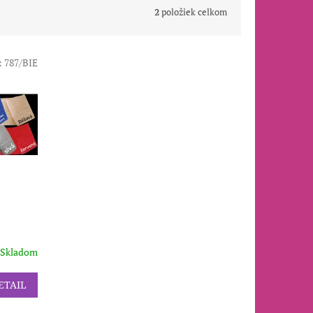
2
položiek celkom
:
787/BIE
Skladom
ETAIL