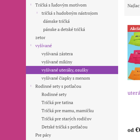
a
Tričká s ľudovým motívom
Najlac
d
tričká s hudobným nástrojom
e
dámske tričká
V
n
Akci
pánske a detské tričká
ý
i
zetor
p
e
i
p
vyšívané
s
r
vyšívaná zástera
p
o
vyšívané mikiny
r
d
vyšívané uteráky, osušky
o
u
vyšívané čiapky s menom
d
k
u
t
Rodinné sety s potlačou
uterá
k
o
Rodinné sety
t
v
Tričká pre tatina
o
Tričká pre mamu, mamičku
v
Tričká pre starých rodičov
Detské tričká s potlačou
€
od
Pre páry