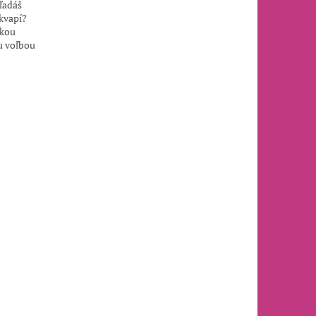
ľadáš
ekvapí?
vkou
u voľbou