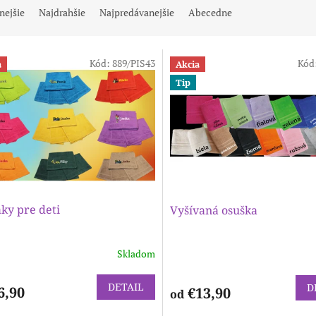
nejšie
Najdrahšie
Najpredávanejšie
Abecedne
Kód:
889/PIS43
Kód
a
Akcia
Tip
ky pre deti
Vyšívaná osuška
Skladom
DETAIL
D
6,90
€13,90
od