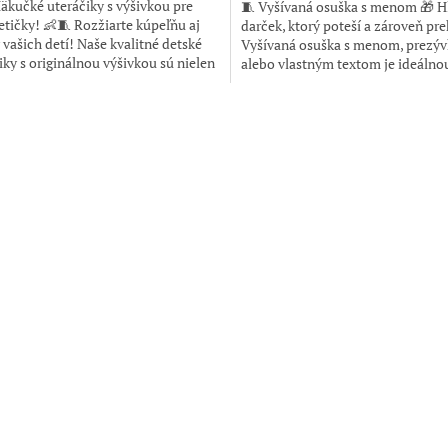
kučké uteráčiky s výšivkou pre
🧵 Vyšívaná osuška s menom 🎁 H
etičky! 👶🧵 Rozžiarte kúpeľňu aj
darček, ktorý poteší a zároveň pr
vašich detí! Naše kvalitné detské
Vyšívaná osuška s menom, prezý
iky s originálnou výšivkou sú nielen
alebo vlastným textom je ideálno
ké, ale aj...
pre každého, kto si...
O
v
l
á
d
a
c
i
e
p
r
v
k
y
v
ý
p
i