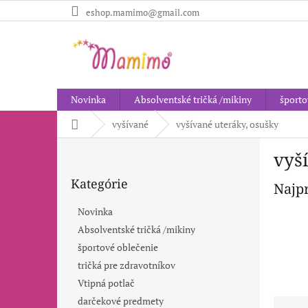
Prejsť
eshop.mamimo@gmail.com
na
obsah
Novinka
Absolventské tričká /mikiny
športo
Domov
vyšívané
vyšívané uteráky, osušky
B
vyš
o
Preskočiť
č
Kategórie
kategórie
Najp
n
ý
Novinka
p
Absolventské tričká /mikiny
a
športové oblečenie
n
e
tričká pre zdravotníkov
l
Vtipná potlač
R
darčekové predmety