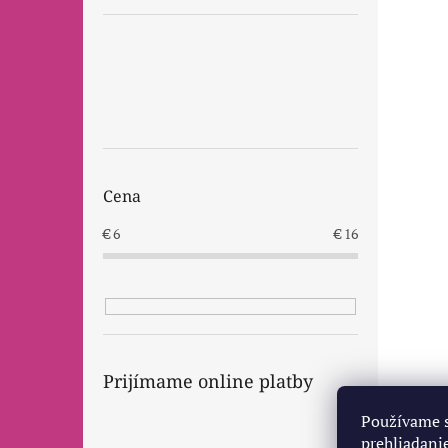
Cena
€
6
€
16
Prijímame online platby
Používame s
prehliadanie