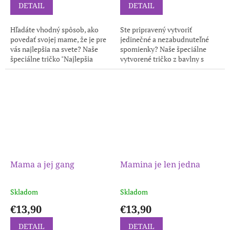
DETAIL
DETAIL
Hľadáte vhodný spôsob, ako
Ste pripravený vytvoriť
povedať svojej mame, že je pre
jedinečné a nezabudnuteľné
vás najlepšia na svete? Naše
spomienky? Naše špeciálne
špeciálne tričko "Najlepšia
vytvorené tričko z bavlny s
Mamina na Svete" je dokonalý
potlačou ručičiek s menami
spôsob, ako to urobiť! ...
detí vám umožní zaznamenať
toto magické...
Mama a jej gang
Mamina je len jedna
Skladom
Skladom
€13,90
€13,90
DETAIL
DETAIL