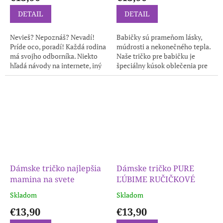
DETAIL
DETAIL
Nevieš? Nepoznáš? Nevadí!
Babičky sú prameňom lásky,
Príde oco, poradí! Každá rodina
múdrosti a nekonečného tepla.
má svojho odborníka. Niekto
Naše tričko pre babičku je
hľadá návody na internete, iný
špeciálny kúsok oblečenia pre
jednoducho zavolá ocovi. Toto
túto nesmierne dôležitú osobu
vtipné tričko je určené pre...
v našom živote. Mená detí...
Dámske tričko najlepšia
Dámske tričko PURE
mamina na svete
ĽÚBIME RUČIČKOVÉ
Skladom
Skladom
€13,90
€13,90