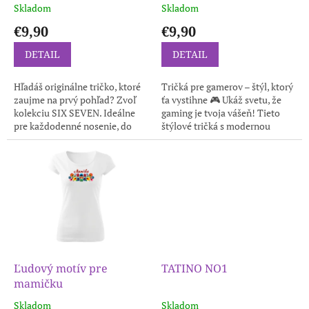
k
Skladom
Skladom
t
€9,90
€9,90
o
v
DETAIL
DETAIL
Hľadáš originálne tričko, ktoré
Tričká pre gamerov – štýl, ktorý
zaujme na prvý pohľad? Zvoľ
ťa vystihne 🎮 Ukáž svetu, že
kolekciu SIX SEVEN. Ideálne
gaming je tvoja vášeň! Tieto
pre každodenné nosenie, do
štýlové tričká s modernou
mesta, na voľný čas aj
hernou grafikou sú ako
stretnutia s priateľmi. Vďaka...
stvorené pre každého fanúšika
hier....
Ľudový motív pre
TATINO NO1
mamičku
Skladom
Skladom