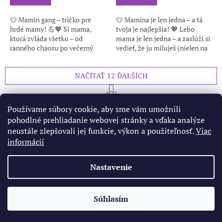
👕 Mamin gang – tričko pre
👕 Mamina je len jedna – a tá
hrdé mamy! 💪💖 Si mama,
tvoja je najlepšia! 💖 Lebo
ktorá zvláda všetko – od
mama je len jedna – a zaslúži si
ranného chaosu po večerný
vedieť, že ju miluješ (nielen na
objímací maratón? 💥 Naše
Deň matiek). Toto tričko je
tričká sú nielen pohodlné a
jednoduché, ale má silný...
NAČÍTAŤ 12 ĎALŠÍCH
štýlové, ale hlavne –...
S
1
3
t
O
r
31
položiek celkom
Používame súbory cookie, aby sme vám umožnili
v
á
pohodlné prehliadanie webovej stránky a vďaka analýze
l
HORE
n
á
k
neustále zlepšovali jej funkcie, výkon a použiteľnosť.
Viac
o
d
informácií
v
Z
a
a
c
á
n
Nastavenie
i
Vytvoril Shoptet
p
i
e
ä
e
p
t
r
Súhlasím
Copyright 2026
Mamimo
. Všetky práva vyhradené.
i
v
e
k