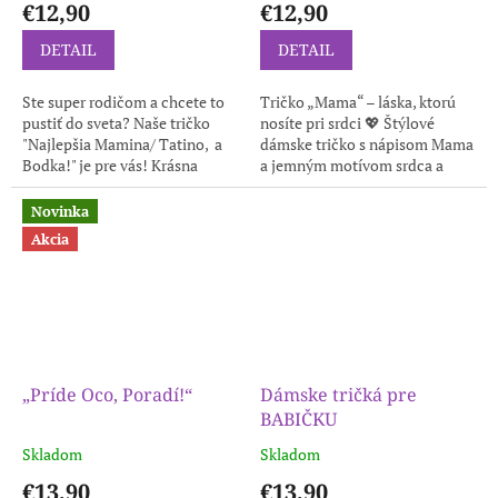
€12,90
€12,90
DETAIL
DETAIL
Ste super rodičom a chcete to
Tričko „Mama“ – láska, ktorú
pustiť do sveta? Naše tričko
nosíte pri srdci 💖 Štýlové
"Najlepšia Mamina/ Tatino, a
dámske tričko s nápisom Mama
Bodka!" je pre vás! Krásna
a jemným motívom srdca a
jednoduchosť, ktorá hovorí za
motýľov. ✨ Prečo si ho
vás. V tabuľke...
zamilujete? Personalizovaný
Novinka
dizajn s...
Akcia
„Príde Oco, Poradí!“
Dámske tričká pre
BABIČKU
Skladom
Skladom
€13,90
€13,90