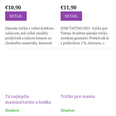
€10,90
€11,90
DETAIL
DETAIL
Dámske tričko s veľmi krátkym
SOM TATINO NO1- tričko pre
rukávom, má voľný okrúhly
Tatina Kvalitné pánske tričko
priekrčník s úzkym lemom zo
strednej gramáže. Priekrčník je
zhodného materiálu. Ramená
s prídavkom 5 %, elastanu, v
sú spevnené všitým prúžkom.
ramenách je všitá spevňujúca
Tričko má dĺžku do hĺbky
ramenná páska....
bokov....
Tá najlepšia
Tričko pre mamu
mamina/tatino a bodka
Skladom
Skladom