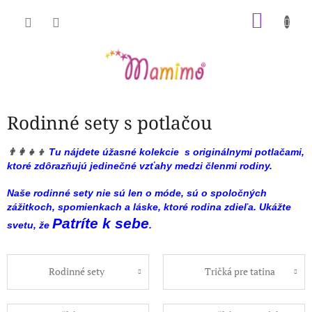
Prejsť
NÁKU
na
obsah
KOŠÍK
Rodinné sety s potlačou
👨‍👩‍👧‍👦
Tu nájdete úžasné kolekcie s originálnymi potlačami,
ktoré zdôrazňujú jedinečné vzťahy medzi členmi rodiny.
Naše rodinné sety nie sú len o móde, sú o spoločných
zážitkoch, spomienkach a láske, ktoré rodina zdieľa. Ukážte
Patríte k sebe
svetu, že
.
Rodinné sety
Tričká pre tatina