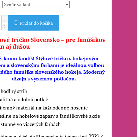
Pridať do košíka
ové tričko Slovensko – pre fanúšikov
m aj dušou
, komu fandíš! Štýlové tričko s hokejovým
m a slovenskými farbami je ideálnou voľbou
ždého fanúšika slovenského hokeja. Moderný
dizajn s výraznou potlačou.
hodlný strih
alitná a odolná potlač
íjemný materiál na každodenné nosenie
eálne na hokejové zápasy a fanúšikovské akcie
stupné vo viacerých farbách
týlovo a ukáž, že Slovensko je jeden tím! 🇸🇰🏒