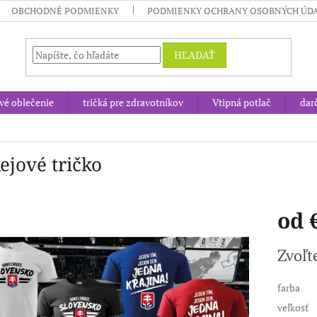
OBCHODNÉ PODMIENKY
PODMIENKY OCHRANY OSOBNÝCH ÚD
HĽADAŤ
vé oblečenie
tričká pre zdravotníkov
Vtipná potlač
dar
ejové tričko
od
Jednotk
Zvoľt
cena:
farba
veľkosť