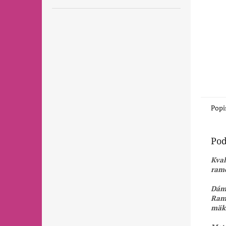
Popi
Pod
Kval
rame
Dáms
Rame
mäkk