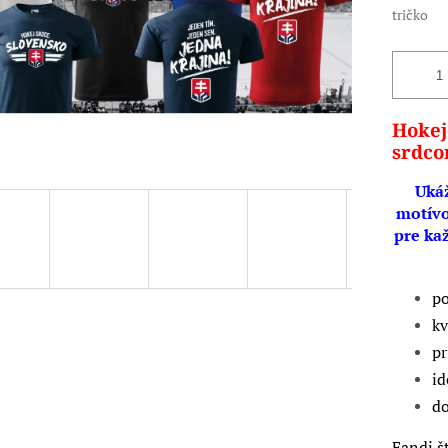
tričko
Hokej
srdco
Ukáž
motívo
pre ka
po
kv
pr
id
do
Fandi š