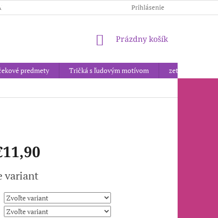
AJOV
Prihlásenie
NÁKUPNÝ
Prázdny košík
KOŠÍK
čekové predmety
Tričká s ľudovým motívom
zetor
vyší
€11,90
ová
e variant