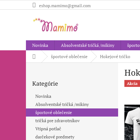
Prejsť
eshop.mamimo@gmail.com
na
obsah
Novinka
Absolventské tričká /mikiny
športo
Domov
športové oblečenie
Hokejové tričko
B
Hok
o
Preskočiť
č
Kategórie
kategórie
Akcia
n
ý
Novinka
p
Absolventské tričká /mikiny
a
športové oblečenie
n
e
tričká pre zdravotníkov
l
Vtipná potlač
darčekové predmety