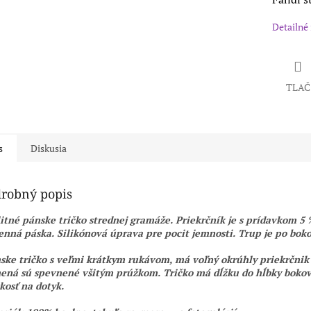
Detailné
TLAČ
s
Diskusia
robný popis
itné pánske tričko strednej gramáže. Priekrčník je s prídavkom 5 
nná páska. Silikónová úprava pre pocit jemnosti. Trup je po boko
ke tričko s veľmi krátkym rukávom, má voľný okrúhly priekrčni
ná sú spevnené všitým prúžkom. Tričko má dĺžku do hĺbky bokov.
osť na dotyk.