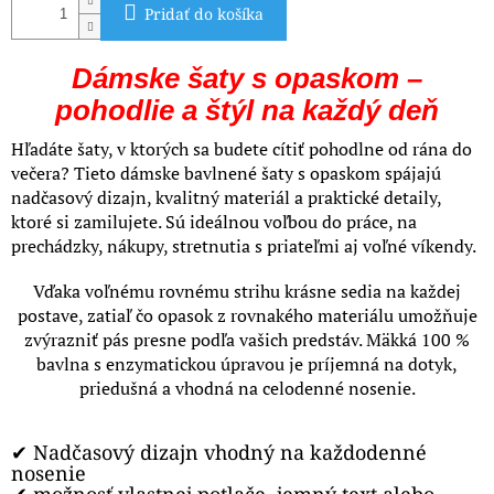
Pridať do košíka
Dámske šaty s opaskom –
pohodlie a štýl na každý deň
Hľadáte šaty, v ktorých sa budete cítiť pohodlne od rána do
večera? Tieto dámske bavlnené šaty s opaskom spájajú
nadčasový dizajn, kvalitný materiál a praktické detaily,
ktoré si zamilujete. Sú ideálnou voľbou do práce, na
prechádzky, nákupy, stretnutia s priateľmi aj voľné víkendy.
Vďaka voľnému rovnému strihu krásne sedia na každej
postave, zatiaľ čo opasok z rovnakého materiálu umožňuje
zvýrazniť pás presne podľa vašich predstáv. Mäkká 100 %
bavlna s enzymatickou úpravou je príjemná na dotyk,
priedušná a vhodná na celodenné nosenie.
✔ Nadčasový dizajn vhodný na každodenné
nosenie