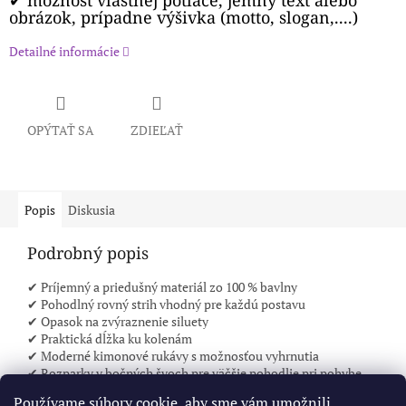
✔ možnosť vlastnej potlače, jemný text alebo
obrázok, prípadne výšivka (motto, slogan,....)
Detailné informácie
OPÝTAŤ SA
ZDIEĽAŤ
Popis
Diskusia
Podrobný popis
✔ Príjemný a priedušný materiál zo 100 % bavlny
✔ Pohodlný rovný strih vhodný pre každú postavu
✔ Opasok na zvýraznenie siluety
✔ Praktická dĺžka ku kolenám
✔ Moderné kimonové rukávy s možnosťou vyhrnutia
✔ Rozparky v bočných švoch pre väčšie pohodlie pri pohybe
Používame súbory cookie, aby sme vám umožnili