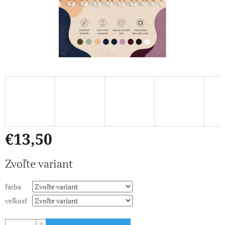
€13,50
Jednotková
Zvoľte variant
cena:
farba
veľkosť