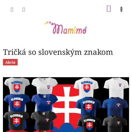
Prejsť
NÁKU
na
obsah
KOŠÍK
Tričká so slovenským znakom
Akcia