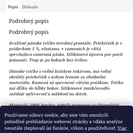
Popis
Diskusia
Podrobný popis
Podrobný popis
Kvalitné pánske tričko strednej gramáže. Priekrčník je s
prídavkom 5 %, elastanu, v ramenách je všitá
spevňujúca ramenná páska. Silikónová úprava pre pocit
jemnosti. Trup je po bokoch bez švíkov.
Dámske tričko s veľmi krátkym rukávom, má voľný
okrúhly priekrčnik s úzkym lemom zo zhodného
materiálu. Ramená sú spevnené všitým prúžkom. Tričko
má dĺžku do hĺbky bokov. Silikónové zmäkčovadlo
zaisťuje splývavosť a mäkkosť na dotyk.
Materiál: 100% bavlna, tabuľa rozmerov vo fotogalérií
Používame súbory cookie, aby sme vám umožnili
Odosielame do 3 pracovných dní
pohodlné prehliadanie webovej stránky a vďaka analýze
neustále zlepšovali jej funkcie, výkon a použiteľnosť.
Viac