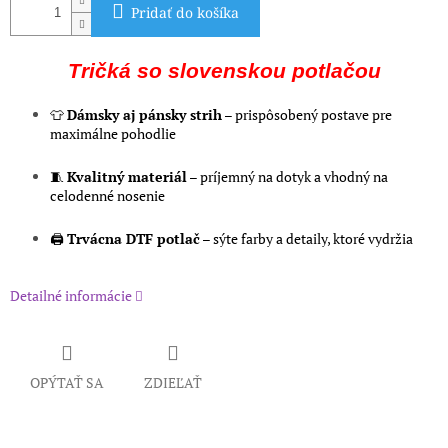
Pridať do košíka
Tričká so slovenskou potlačou
👕
Dámsky aj pánsky strih
– prispôsobený postave pre
maximálne pohodlie
🧵
Kvalitný materiál
– príjemný na dotyk a vhodný na
celodenné nosenie
🖨️
Trvácna DTF potlač
– sýte farby a detaily, ktoré vydržia
Detailné informácie
OPÝTAŤ SA
ZDIEĽAŤ