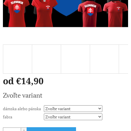
od
€14,90
Jednotková
Zvoľte variant
cena:
dámska alebo pánska
fabra