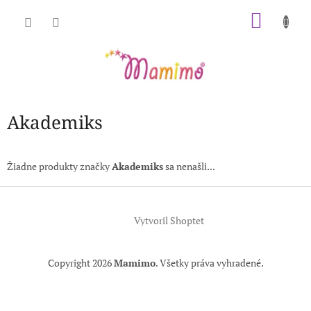
Prejsť
NÁKU
na
obsah
KOŠÍK
Akademiks
Žiadne produkty značky
Akademiks
sa nenašli...
Z
á
Vytvoril Shoptet
p
ä
t
Copyright 2026
Mamimo
. Všetky práva vyhradené.
i
e