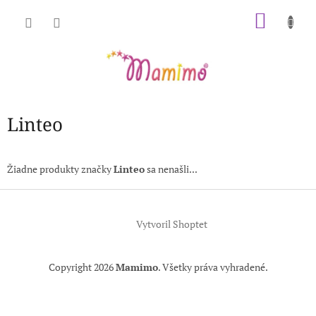
Prejsť
NÁKU
na
obsah
KOŠÍK
Linteo
Žiadne produkty značky
Linteo
sa nenašli...
Z
á
Vytvoril Shoptet
p
ä
t
Copyright 2026
Mamimo
. Všetky práva vyhradené.
i
e